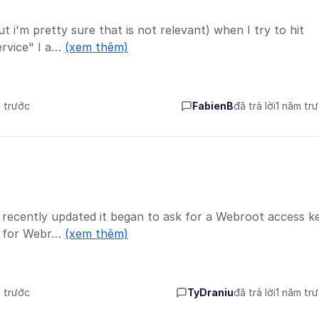
t i'm pretty sure that is not relevant) when I try to hit
ervice" I a…
(xem thêm)
m trước
FabienB
đã trả lời
1 năm tr
 recently updated it began to ask for a Webroot access k
up for Webr…
(xem thêm)
m trước
TyDraniu
đã trả lời
1 năm tr