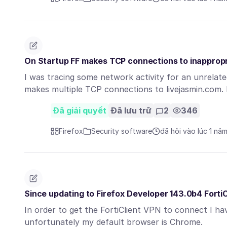
On Startup FF makes TCP connections to inapprop
I was tracing some network activity for an unrelate
makes multiple TCP connections to livejasmin.com.
Đã giải quyết
Đã lưu trữ
2
346
Firefox
Security software
đã hỏi vào lúc 1 nă
Since updating to Firefox Developer 143.0b4 Forti
In order to get the FortiClient VPN to connect I h
unfortunately my default browser is Chrome.