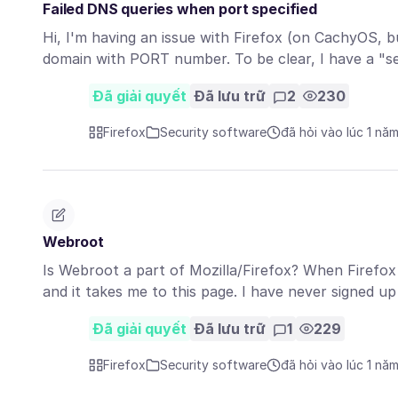
Failed DNS queries when port specified
Hi, I'm having an issue with Firefox (on CachyOS, bu
domain with PORT number. To be clear, I have a "s
Đã giải quyết
Đã lưu trữ
2
230
Firefox
Security software
đã hỏi vào lúc 1 nă
Webroot
Is Webroot a part of Mozilla/Firefox? When Firefox
and it takes me to this page. I have never signed 
Đã giải quyết
Đã lưu trữ
1
229
Firefox
Security software
đã hỏi vào lúc 1 nă