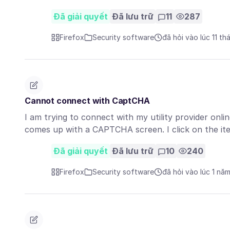
Đã giải quyết
Đã lưu trữ
11
287
Firefox
Security software
đã hỏi vào lúc 11 th
Cannot connect with CaptCHA
I am trying to connect with my utility provider onli
comes up with a CAPTCHA screen. I click on the i
Đã giải quyết
Đã lưu trữ
10
240
Firefox
Security software
đã hỏi vào lúc 1 nă