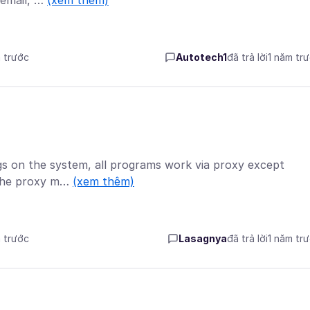
 email, …
(xem thêm)
m trước
Autotech1
đã trả lời
1 năm tr
ings on the system, all programs work via proxy except
t the proxy m…
(xem thêm)
m trước
Lasagnya
đã trả lời
1 năm tr