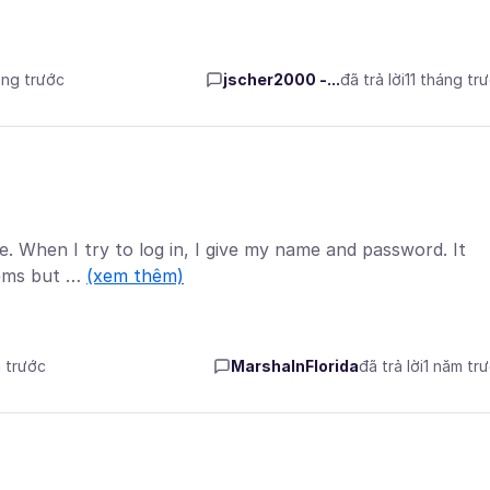
áng trước
jscher2000 -...
đã trả lời
11 tháng tr
ne. When I try to log in, I give my name and password. It
tems but …
(xem thêm)
m trước
MarshaInFlorida
đã trả lời
1 năm tr