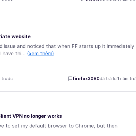
riate website
d issue and noticed that when FF starts up it immediately
 I have thi…
(xem thêm)
m trước
firefox3080
đã trả lời
1 năm tr
Client VPN no longer works
ave to set my default browser to Chrome, but then