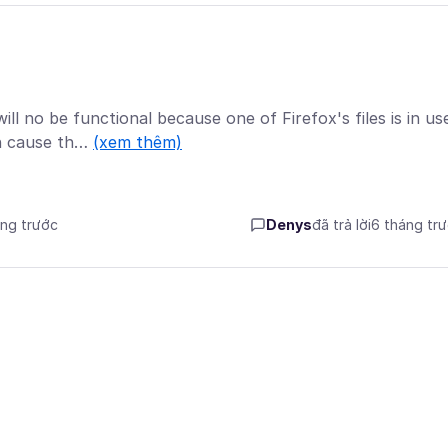
l no be functional because one of Firefox's files is in us
an cause th…
(xem thêm)
áng trước
Denys
đã trả lời
6 tháng tr