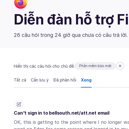
Diễn đàn hỗ trợ F
26 câu hỏi trong 24 giờ qua chưa có câu trả lời
Hiển thị các câu hỏi cho chủ đề:
Phần mềm bảo mật
Tất cả
Cần lưu ý
Đã phản hồi
Xong
Can't sign in to bellsouth.net/att.net email
OK, this is getting to the point where I no longer wa