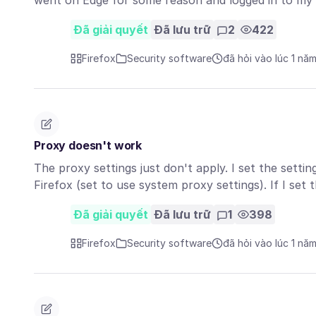
went on Edge for some reason and logged in to my
Đã giải quyết
Đã lưu trữ
2
422
Firefox
Security software
đã hỏi vào lúc 1 nă
Proxy doesn't work
The proxy settings just don't apply. I set the sett
Firefox (set to use system proxy settings). If I se
Đã giải quyết
Đã lưu trữ
1
398
Firefox
Security software
đã hỏi vào lúc 1 nă