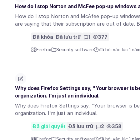
How do I stop Norton and McFee pop-up windows 
How do I stop Norton and McAfee pop-up windows 
are saying that their subscription are out of date.
Đã khóa
Đã lưu trữ
1
377
Firefox
Security software
đã hỏi vào lúc 1 nă
Why does Firefox Settings say, "Your browser is b
organization. I'm just an individual.
Why does Firefox Settings say, "Your browser is be
organization. I'm just an individual.
Đã giải quyết
Đã lưu trữ
2
358
Firefox
Security software
đã hỏi vào lúc 1 nă