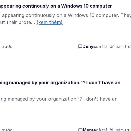
appearing continously on a Windows 10 computer
appearing continuously on a Windows 10 computer. The
 But their prote…
(xem thêm)
m trước
Denys
đã trả lời
1 năm tr
eing managed by your organization."? I don't have an
ing managed by your organization."? I don't have an
m trước
Meme
đã trả lời
1 năm tr