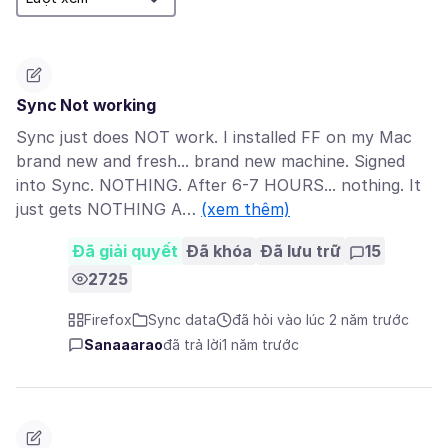
Sync Not working
Sync just does NOT work. I installed FF on my Mac
brand new and fresh... brand new machine. Signed
into Sync. NOTHING. After 6-7 HOURS... nothing. It
just gets NOTHING A…
(xem thêm)
Đã giải quyết
Đã khóa
Đã lưu trữ
15
2725
Firefox
Sync data
đã hỏi vào lúc 2 năm trước
Sanaaarao
đã trả lời
1 năm trước