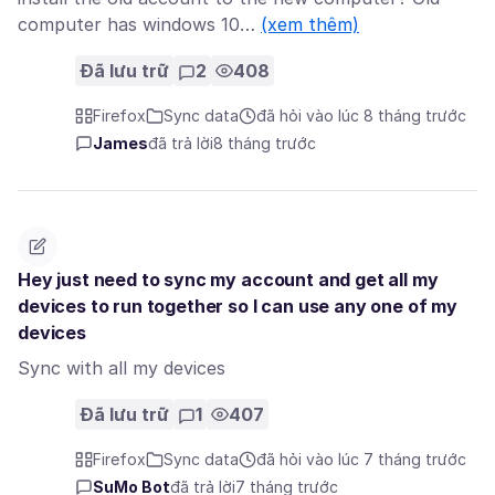
computer has windows 10…
(xem thêm)
Đã lưu trữ
2
408
Firefox
Sync data
đã hỏi vào lúc 8 tháng trước
James
đã trả lời
8 tháng trước
Hey just need to sync my account and get all my
devices to run together so I can use any one of my
devices
Sync with all my devices
Đã lưu trữ
1
407
Firefox
Sync data
đã hỏi vào lúc 7 tháng trước
SuMo Bot
đã trả lời
7 tháng trước