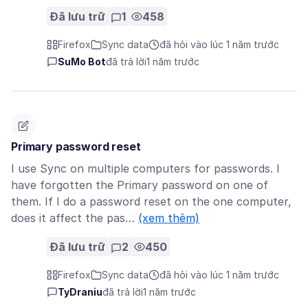
Đã lưu trữ
1
458
Firefox
Sync data
đã hỏi vào lúc 1 năm trước
SuMo Bot
đã trả lời
1 năm trước
Primary password reset
I use Sync on multiple computers for passwords. I
have forgotten the Primary password on one of
them. If I do a password reset on the one computer,
does it affect the pas…
(xem thêm)
Đã lưu trữ
2
450
Firefox
Sync data
đã hỏi vào lúc 1 năm trước
TyDraniu
đã trả lời
1 năm trước