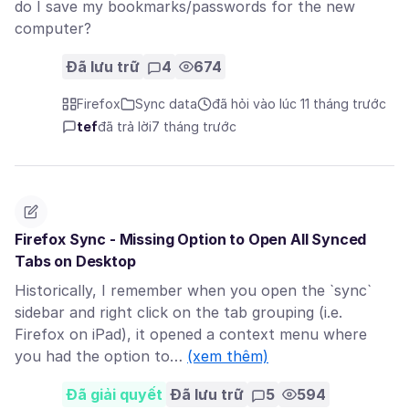
do I save my bookmarks/passwords for the new
computer?
Đã lưu trữ
4
674
Firefox
Sync data
đã hỏi vào lúc 11 tháng trước
tef
đã trả lời
7 tháng trước
Firefox Sync - Missing Option to Open All Synced
Tabs on Desktop
Historically, I remember when you open the `sync`
sidebar and right click on the tab grouping (i.e.
Firefox on iPad), it opened a context menu where
you had the option to…
(xem thêm)
Đã giải quyết
Đã lưu trữ
5
594