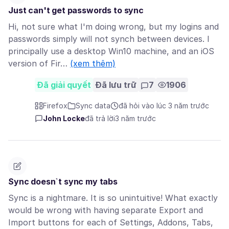
Just can't get passwords to sync
Hi, not sure what I'm doing wrong, but my logins and
passwords simply will not synch between devices. I
principally use a desktop Win10 machine, and an iOS
version of Fir…
(xem thêm)
Đã giải quyết
Đã lưu trữ
7
1906
Firefox
Sync data
đã hỏi vào lúc 3 năm trước
John Locke
đã trả lời
3 năm trước
Sync doesn`t sync my tabs
Sync is a nightmare. It is so unintuitive! What exactly
would be wrong with having separate Export and
Import buttons for each of Settings, Addons, Tabs,