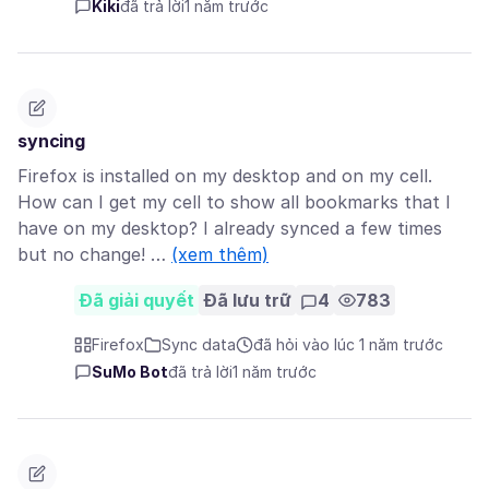
Kiki
đã trả lời
1 năm trước
syncing
Firefox is installed on my desktop and on my cell.
How can I get my cell to show all bookmarks that I
have on my desktop? I already synced a few times
but no change! …
(xem thêm)
Đã giải quyết
Đã lưu trữ
4
783
Firefox
Sync data
đã hỏi vào lúc 1 năm trước
SuMo Bot
đã trả lời
1 năm trước