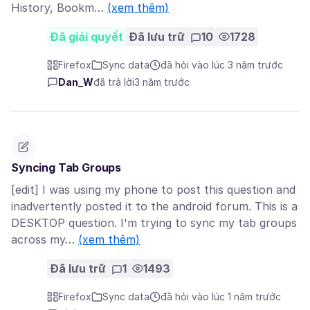
History, Bookm…
(xem thêm)
Đã giải quyết
Đã lưu trữ
10
1728
Firefox
Sync data
đã hỏi vào lúc 3 năm trước
Dan_W
đã trả lời
3 năm trước
Syncing Tab Groups
[edit] I was using my phone to post this question and
inadvertently posted it to the android forum. This is a
DESKTOP question. I'm trying to sync my tab groups
across my…
(xem thêm)
Đã lưu trữ
1
1493
Firefox
Sync data
đã hỏi vào lúc 1 năm trước