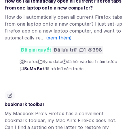
How do I automatically open all current Firefox tabs
from one laptop onto a new computer?
How do I automatically open all current Firefox tabs
from one laptop onto a new computer? I just set-up
Firefox app on a new laptop computer, and want to
automatically re…
(xem thêm)
Đã giải quyết
Đã lưu trữ
1
398
Firefox
Sync data
đã hỏi vào lúc 1 năm trước
SuMo Bot
đã trả lời
1 năm trước
bookmark toolbar
My Macbook Pro's Firefox has a convenient
bookmark toolbar, my Mac Air's FireFox does not.
Can I find a setting on the latter to restore my