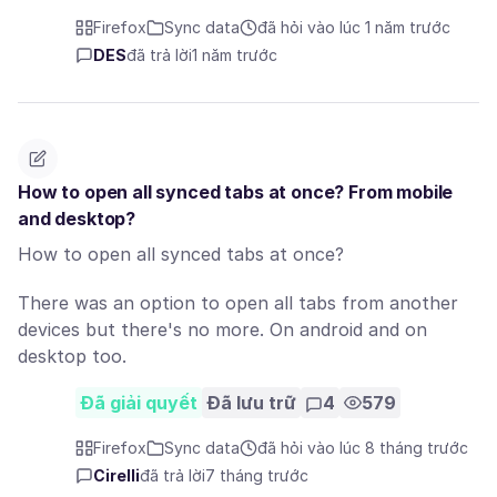
Firefox
Sync data
đã hỏi vào lúc 1 năm trước
DES
đã trả lời
1 năm trước
How to open all synced tabs at once? From mobile
and desktop?
How to open all synced tabs at once?
There was an option to open all tabs from another
devices but there's no more. On android and on
desktop too.
Đã giải quyết
Đã lưu trữ
4
579
Firefox
Sync data
đã hỏi vào lúc 8 tháng trước
Cirelli
đã trả lời
7 tháng trước