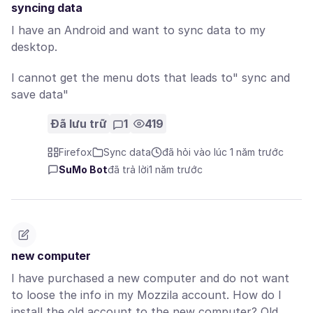
syncing data
I have an Android and want to sync data to my
desktop.
I cannot get the menu dots that leads to" sync and
save data"
Đã lưu trữ
1
419
Firefox
Sync data
đã hỏi vào lúc 1 năm trước
SuMo Bot
đã trả lời
1 năm trước
new computer
I have purchased a new computer and do not want
to loose the info in my Mozzila account. How do I
install the old account to the new computer? Old