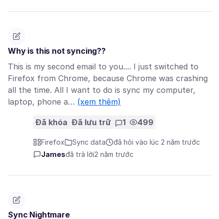
Why is this not syncing??
This is my second email to you.... I just switched to
Firefox from Chrome, because Chrome was crashing
all the time. All I want to do is sync my computer,
laptop, phone a…
(xem thêm)
Đã khóa
Đã lưu trữ
1
499
Firefox
Sync data
đã hỏi vào lúc 2 năm trước
James
đã trả lời
2 năm trước
Sync Nightmare