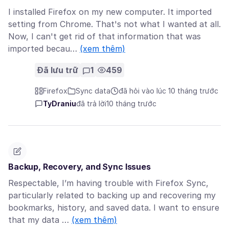
I installed Firefox on my new computer. It imported
setting from Chrome. That's not what I wanted at all.
Now, I can't get rid of that information that was
imported becau…
(xem thêm)
Đã lưu trữ
1
459
Firefox
Sync data
đã hỏi vào lúc 10 tháng trước
TyDraniu
đã trả lời
10 tháng trước
Backup, Recovery, and Sync Issues
Respectable, I’m having trouble with Firefox Sync,
particularly related to backing up and recovering my
bookmarks, history, and saved data. I want to ensure
that my data …
(xem thêm)