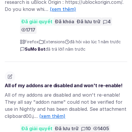
research is uBlock Origin : https://ublockorigin.com/.
Do you know whi…
(xem thêm)
Đã giải quyết
Đã khóa
Đã lưu trữ
4
1717
Firefox
Extensions
đã hỏi vào lúc 1 năm trước
SuMo Bot
đã trả lời
1 năm trước
All of my addons are disabled and won't re-enable!
All of my addons are disabled and won't re-enable!
They all say "addon name" could not be verified for
use in Nightly and has been disabled. See attachment
clipboard00.j…
(xem thêm)
Đã giải quyết
Đã lưu trữ
10
1405