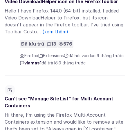
Video DownloadHelper icon on the Firefox toolbar
Hello I have Firefox 144.0 (64-bit) installed. I added
Video DownloadHelper to Firefox, but its icon
doesn't appear in the Firefox toolbar. I've tried using
Toolbar Custo…
(xem thêm)
Đã lưu trữ
13
576
Firefox
Extensions
đã hỏi vào lúc 9 tháng trước
vlamas1
đã trả lời
9 tháng trước
Can’t see “Manage Site List” for Multi-Account
Containers
Hi there, I’m using the Firefox Multi-Account
Containers extension and would like to remove a site
that’s been set to "Always open in [X] container."