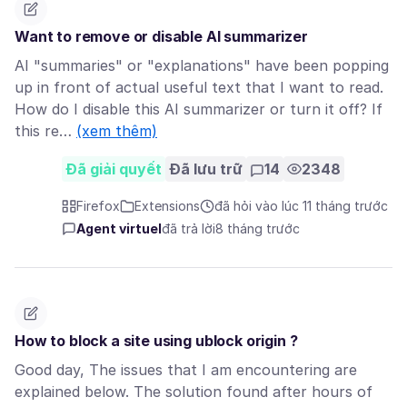
Want to remove or disable AI summarizer
AI "summaries" or "explanations" have been popping
up in front of actual useful text that I want to read.
How do I disable this AI summarizer or turn it off? If
this re…
(xem thêm)
Đã giải quyết
Đã lưu trữ
14
2348
Firefox
Extensions
đã hỏi vào lúc 11 tháng trước
Agent virtuel
đã trả lời
8 tháng trước
How to block a site using ublock origin ?
Good day, The issues that I am encountering are
explained below. The solution found after hours of