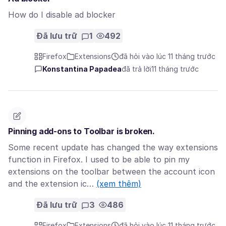
How do I disable ad blocker
Đã lưu trữ
1
492
Firefox
Extensions
đã hỏi vào lúc 11 tháng trước
Konstantina Papadea
đã trả lời
11 tháng trước
Pinning add-ons to Toolbar is broken.
Some recent update has changed the way extensions
function in Firefox. I used to be able to pin my
extensions on the toolbar between the account icon
and the extension ic…
(xem thêm)
Đã lưu trữ
3
486
Firefox
Extensions
đã hỏi vào lúc 11 tháng trước