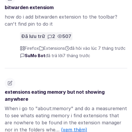
bitwarden extensiom
how do i add bitwarden extension to the toolbar?
can't find pin to do it
Đã lưu trữ
2
507
Firefox
Extensions
đã hỏi vào lúc 7 tháng trước
SuMo Bot
đã trả lời
7 tháng trước
extensions eating memory but not showing
anywhere
When i go to "about:memory" and do a measurement
to see whats eating memory i find extensions that
are nowhere to be found in the extension manager
nor in the folders whe…
(xem thêm)