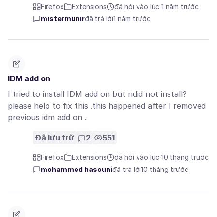
Firefox
Extensions
đã hỏi vào lúc 1 năm trước
mistermunir
đã trả lời
1 năm trước
IDM add on
I tried to install IDM add on but ndid not install?
please help to fix this .this happened after I removed
previous idm add on .
Đã lưu trữ
2
551
Firefox
Extensions
đã hỏi vào lúc 10 tháng trước
mohammed hasouni
đã trả lời
10 tháng trước