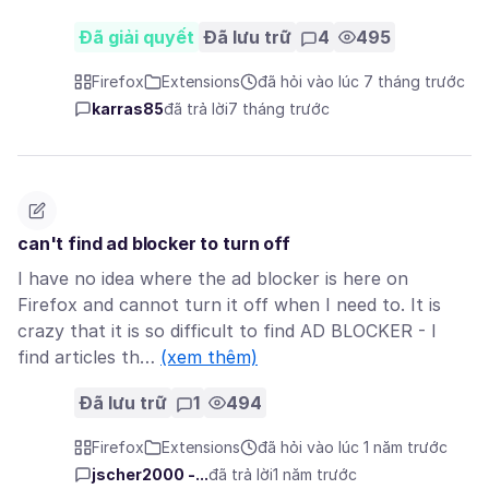
Đã giải quyết
Đã lưu trữ
4
495
Firefox
Extensions
đã hỏi vào lúc 7 tháng trước
karras85
đã trả lời
7 tháng trước
can't find ad blocker to turn off
I have no idea where the ad blocker is here on
Firefox and cannot turn it off when I need to. It is
crazy that it is so difficult to find AD BLOCKER - I
find articles th…
(xem thêm)
Đã lưu trữ
1
494
Firefox
Extensions
đã hỏi vào lúc 1 năm trước
jscher2000 -...
đã trả lời
1 năm trước