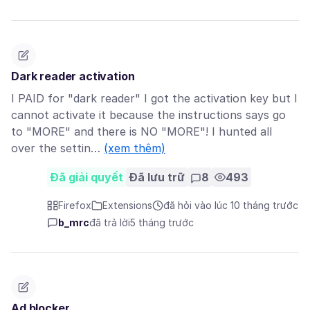
Dark reader activation
I PAID for "dark reader" I got the activation key but I
cannot activate it because the instructions says go
to "MORE" and there is NO "MORE"! I hunted all
over the settin…
(xem thêm)
Đã giải quyết
Đã lưu trữ
8
493
Firefox
Extensions
đã hỏi vào lúc 10 tháng trước
b_mrc
đã trả lời
5 tháng trước
Ad blocker