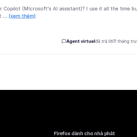
Copilot (MIcrosoft's AI assistant)? I use it all the time b
ot …
(xem thêm)
Agent virtuel
đã trả lời
11 tháng tr
Firefox dành cho nhà phát