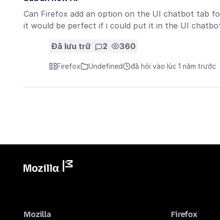
Can Firefox add an option on the UI chatbot tab for 
it would be perfect if i could put it in the UI chatb
Đã lưu trữ
2
360
Firefox
Undefined
đã hỏi vào lúc 1 năm trước
Mozilla
Firefox