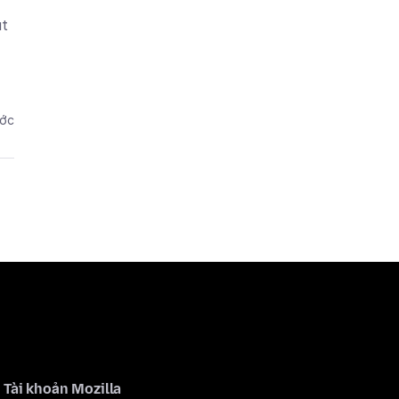
ut
ước
Tài khoản Mozilla