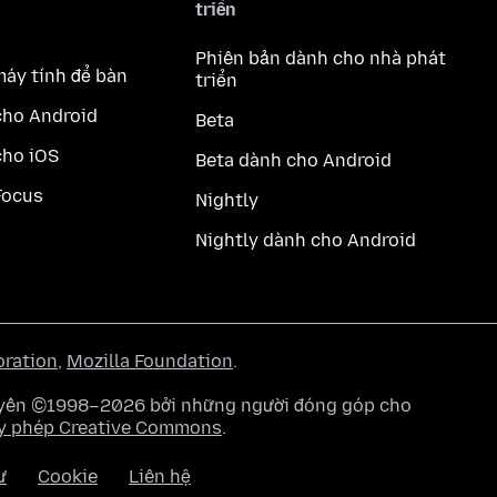
triển
Phiên bản dành cho nhà phát
máy tính để bàn
triển
cho Android
Beta
cho iOS
Beta dành cho Android
Focus
Nightly
Nightly dành cho Android
oration
,
Mozilla Foundation
.
quyền ©1998–2026 bởi những người đóng góp cho
y phép Creative Commons
.
ư
Cookie
Liên hệ