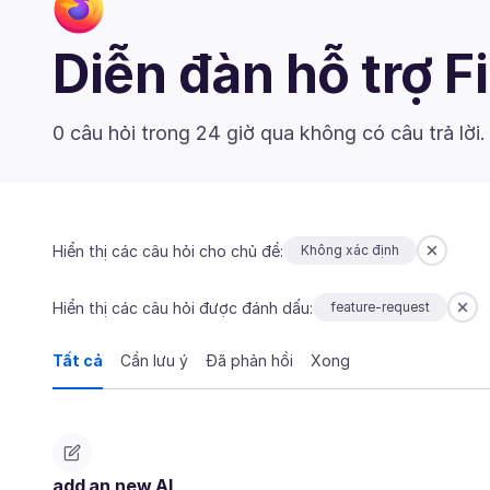
Diễn đàn hỗ trợ F
0 câu hỏi trong 24 giờ qua không có câu trả lời
Hiển thị các câu hỏi cho chủ đề:
Không xác định
Hiển thị các câu hỏi được đánh dấu:
feature-request
Tất cả
Cần lưu ý
Đã phản hồi
Xong
add an new AI