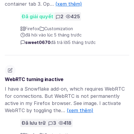
container tab 3. Op…
(xem thêm)
Đã giải quyết
2
425
Firefox
Customization
đã hỏi vào lúc 5 tháng trước
sweet0670
đã trả lời
5 tháng trước
WebRTC turning inactive
I have a Snowflake add-on, which requires WebRTC
for connections. But WebRTC is not permanently
active in my Firefox browser. See image. I activate
WebRTC by toggling the…
(xem thêm)
Đã lưu trữ
3
418