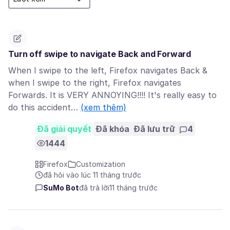
Turn off swipe to navigate Back and Forward
When I swipe to the left, Firefox navigates Back &
when I swipe to the right, Firefox navigates
Forwards. It is VERY ANNOYING!!!! It's really easy to
do this accident…
(xem thêm)
Đã giải quyết
Đã khóa
Đã lưu trữ
4
1444
Firefox
Customization
đã hỏi vào lúc 11 tháng trước
SuMo Bot
đã trả lời
11 tháng trước