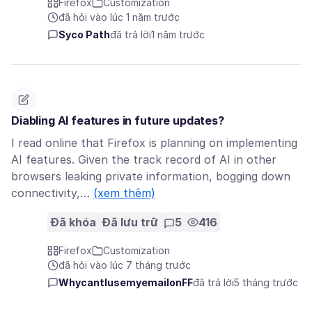
Firefox
Customization
đã hỏi vào lúc 1 năm trước
Syco Path
đã trả lời
1 năm trước
Diabling AI features in future updates?
I read online that Firefox is planning on implementing
AI features. Given the track record of AI in other
browsers leaking private information, bogging down
connectivity,…
(xem thêm)
Đã khóa
Đã lưu trữ
5
416
Firefox
Customization
đã hỏi vào lúc 7 tháng trước
WhycantIusemyemailonFF
đã trả lời
5 tháng trước