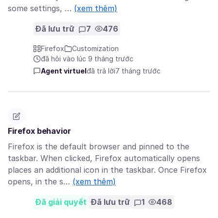
some settings, …
(xem thêm)
Đã lưu trữ
7
476
Firefox
Customization
đã hỏi vào lúc 9 tháng trước
Agent virtuel
đã trả lời
7 tháng trước
Firefox behavior
Firefox is the default browser and pinned to the
taskbar. When clicked, Firefox automatically opens
places an additional icon in the taskbar. Once Firefox
opens, in the s…
(xem thêm)
Đã giải quyết
Đã lưu trữ
1
468