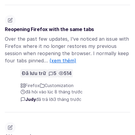
Reopening Firefox with the same tabs
Over the past few updates, I’ve noticed an issue with
Firefox where it no longer restores my previous
session when reopening the browser. I normally keep
four tabs pinned…
(xem thêm)
Đã lưu trữ
5
514
Firefox
Customization
đã hỏi vào lúc 8 tháng trước
Judy
đã trả lời
3 tháng trước