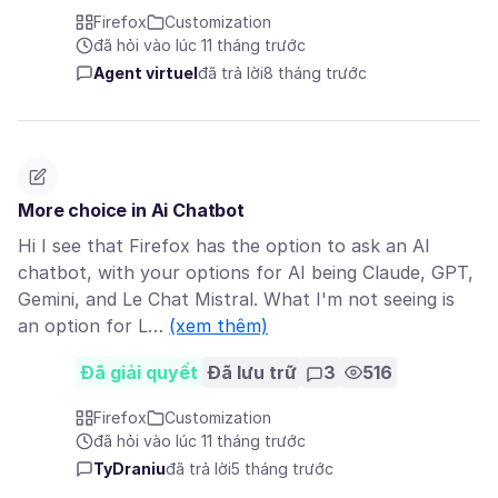
Firefox
Customization
đã hỏi vào lúc 11 tháng trước
Agent virtuel
đã trả lời
8 tháng trước
More choice in Ai Chatbot
Hi I see that Firefox has the option to ask an AI
chatbot, with your options for AI being Claude, GPT,
Gemini, and Le Chat Mistral. What I'm not seeing is
an option for L…
(xem thêm)
Đã giải quyết
Đã lưu trữ
3
516
Firefox
Customization
đã hỏi vào lúc 11 tháng trước
TyDraniu
đã trả lời
5 tháng trước