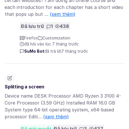
certain websites? I am doing an online course and
each introduction for each chapter has a short video
that pops up but …
(xem thêm)
Đã lưu trữ
1
438
Firefox
Customization
đã hỏi vào lúc 7 tháng trước
SuMo Bot
đã trả lời
7 tháng trước
Splitting a screen
Device name DESK Processor AMD Ryzen 3 3100 4-
Core Processor (3.59 GHz) Installed RAM 16.0 GB
System type 64-bit operating system, x64-based
processor Editi…
(xem thêm)
Đã giải quyết
Đã lưu trữ
3
437