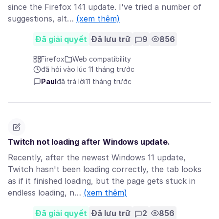
since the Firefox 141 update. I've tried a number of
suggestions, alt…
(xem thêm)
Đã giải quyết
Đã lưu trữ
9
856
Firefox
Web compatibility
đã hỏi vào lúc 11 tháng trước
Paul
đã trả lời
11 tháng trước
Twitch not loading after Windows update.
Recently, after the newest Windows 11 update,
Twitch hasn't been loading correctly, the tab looks
as if it finished loading, but the page gets stuck in
endless loading, n…
(xem thêm)
Đã giải quyết
Đã lưu trữ
2
856