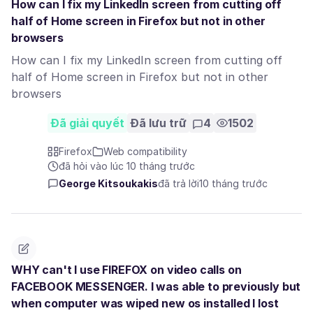
How can I fix my LinkedIn screen from cutting off
half of Home screen in Firefox but not in other
browsers
How can I fix my LinkedIn screen from cutting off
half of Home screen in Firefox but not in other
browsers
Đã giải quyết
Đã lưu trữ
4
1502
Firefox
Web compatibility
đã hỏi vào lúc 10 tháng trước
George Kitsoukakis
đã trả lời
10 tháng trước
WHY can't I use FIREFOX on video calls on
FACEBOOK MESSENGER. I was able to previously but
when computer was wiped new os installed I lost