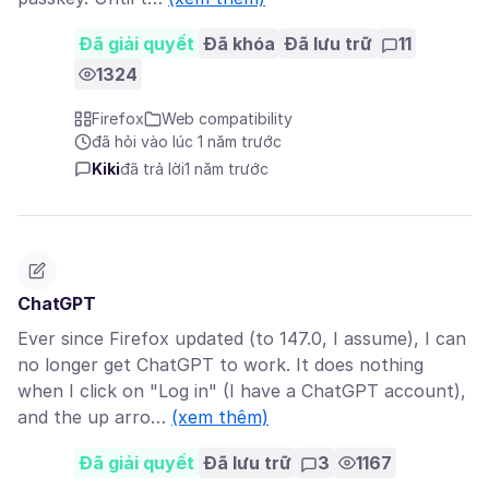
Đã giải quyết
Đã khóa
Đã lưu trữ
11
1324
Firefox
Web compatibility
đã hỏi vào lúc 1 năm trước
Kiki
đã trả lời
1 năm trước
ChatGPT
Ever since Firefox updated (to 147.0, I assume), I can
no longer get ChatGPT to work. It does nothing
when I click on "Log in" (I have a ChatGPT account),
and the up arro…
(xem thêm)
Đã giải quyết
Đã lưu trữ
3
1167