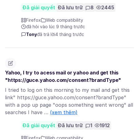
Đã giải quyết
Đã lưu trữ
8
2445
Firefox
Web compatibility
đã hỏi vào lúc 9 tháng trước
Tony
đã trả lời
4 tháng trước
Yahoo, I try to acess mail or yahoo and get this
"https://guce.yahoo.com/consent?brandType"
I tried to log on this morning to my mail and get this
link" https://guce.yahoo.com/consent?brandType"
with a pop up page "oops something went wrong" all
searches I have …
(xem thêm)
Đã giải quyết
Đã lưu trữ
1
1912
Firefox
Web compatibility