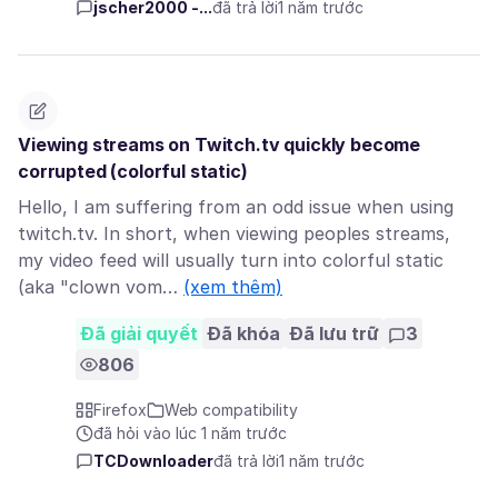
jscher2000 -...
đã trả lời
1 năm trước
Viewing streams on Twitch.tv quickly become
corrupted (colorful static)
Hello, I am suffering from an odd issue when using
twitch.tv. In short, when viewing peoples streams,
my video feed will usually turn into colorful static
(aka "clown vom…
(xem thêm)
Đã giải quyết
Đã khóa
Đã lưu trữ
3
806
Firefox
Web compatibility
đã hỏi vào lúc 1 năm trước
TCDownloader
đã trả lời
1 năm trước