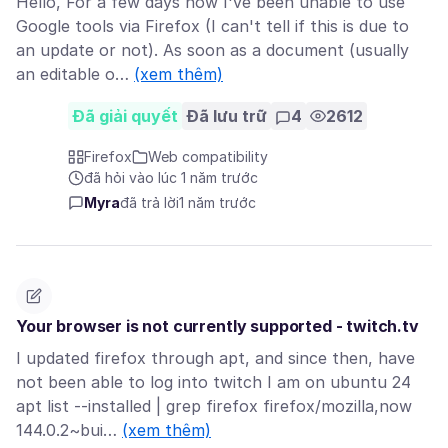
Hello, For a few days now I've been unable to use
Google tools via Firefox (I can't tell if this is due to
an update or not). As soon as a document (usually
an editable o…
(xem thêm)
Đã giải quyết
Đã lưu trữ
4
2612
Firefox
Web compatibility
đã hỏi vào lúc 1 năm trước
Myra
đã trả lời
1 năm trước
Your browser is not currently supported - twitch.tv
I updated firefox through apt, and since then, have
not been able to log into twitch I am on ubuntu 24
apt list --installed | grep firefox firefox/mozilla,now
144.0.2~bui…
(xem thêm)