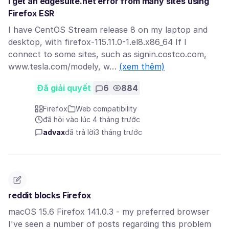
I get an edgesuite.net error from many sites using
Firefox ESR
I have CentOS Stream release 8 on my laptop and
desktop, with firefox-115.11.0-1.el8.x86_64 If I
connect to some sites, such as signin.costco.com,
www.tesla.com/modely, w…
(xem thêm)
Đã giải quyết
6
884
Firefox
Web compatibility
đã hỏi vào lúc 4 tháng trước
advax
đã trả lời
3 tháng trước
reddit blocks Firefox
macOS 15.6 Firefox 141.0.3 - my preferred browser
I've seen a number of posts regarding this problem