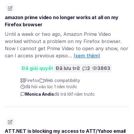
amazon prime video no longer works at all on my
Firefox browser
Until a week or two ago, Amazon Prime Video
worked without a problem on my Firefox browser.
Now I cannot get Prime Video to open any show, nor
can I access previous episo…
(xem thêm)
Đã giải quyết
Đã lưu trữ
2
3863
Firefox
Web compatibility
đã hỏi vào lúc 1 năm trước
Monica Andis
đã trả lời
1 năm trước
ATT.NET is blocking my access to ATT/Yahoo email