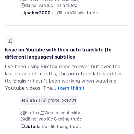
đã hỏi vào lúc 1 năm trước
jscher2000 -...
đã trả lời
1 năm trước
Issue on Youtube with their auto translate (to
different languages) subtitles
I've been using Firefox since forever but over the
last couple of months, the auto translate subtitles
(to English) hasn't been working when watching
Youtube videos. The…
(xem thêm)
Đã lưu trữ
23
1721
Firefox
Web compatibility
đã hỏi vào lúc 8 tháng trước
Jota
đã trả lời
6 tháng trước