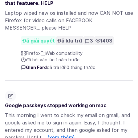
that featuere. HELP
Laptop wiped new os installed and now CAN NOT use
Firefox for video calls on FACEBOOK
MESSENGER....please HELP
Đã giải quyết
Đã lưu trữ
3
1403
Firefox
Web compatibility
đã hỏi vào lúc 1 năm trước
Glen Ford
đã trả lời
10 tháng trước
Google passkeys stopped working on mac
This morning I went to check my email on gmail, and
google asked me to sign in again. Easy, I thought. I
entered my account, and then google asked for my
passkey. Until t…
(xem thêm)