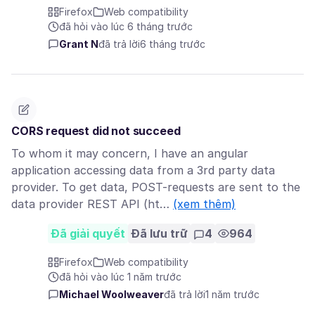
Firefox
Web compatibility
đã hỏi vào lúc 6 tháng trước
Grant N
đã trả lời
6 tháng trước
CORS request did not succeed
To whom it may concern, I have an angular
application accessing data from a 3rd party data
provider. To get data, POST-requests are sent to the
data provider REST API (ht…
(xem thêm)
Đã giải quyết
Đã lưu trữ
4
964
Firefox
Web compatibility
đã hỏi vào lúc 1 năm trước
Michael Woolweaver
đã trả lời
1 năm trước