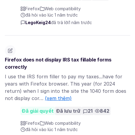
Firefox
Web compatibility
đã hỏi vào lúc 1 năm trước
LegoKeig24
đã trả lời
1 năm trước
Firefox does not display IRS tax fillable forms
correctly
I use the IRS form filler to pay my taxes...have for
years with Firefox browser. This year (for 2024
return) when I sign into the site the 1040 form does
not display cor…
(xem thêm)
Đã giải quyết
Đã lưu trữ
21
842
Firefox
Web compatibility
đã hỏi vào lúc 1 năm trước