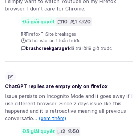
I simply want to watch Youtube on my Firefox
browser. I don't care for Chrome.
Đã giải quyết
10
1
20
Firefox
Site breakages
đã hỏi vào lúc 1 tuần trước
brushcreekgarage1
đã trả lời
19 giờ trước
ChatGPT replies are empty only on firefox
Issue persists on Incognito Mode and it goes away if I
use different browser. Since 2 days issue like this
happened and it is retroactive meaning all previous
conversatio…
(xem thêm)
Đã giải quyết
2
50