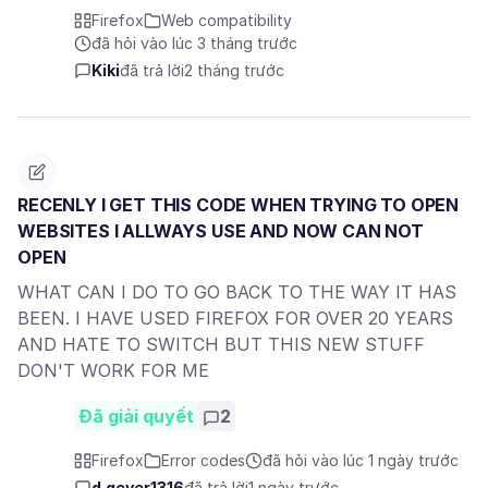
Firefox
Web compatibility
đã hỏi vào lúc 3 tháng trước
Kiki
đã trả lời
2 tháng trước
RECENLY I GET THIS CODE WHEN TRYING TO OPEN
WEBSITES I ALLWAYS USE AND NOW CAN NOT
OPEN
WHAT CAN I DO TO GO BACK TO THE WAY IT HAS
BEEN. I HAVE USED FIREFOX FOR OVER 20 YEARS
AND HATE TO SWITCH BUT THIS NEW STUFF
DON'T WORK FOR ME
Đã giải quyết
2
Firefox
Error codes
đã hỏi vào lúc 1 ngày trước
d.geyer1316
đã trả lời
1 ngày trước