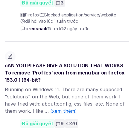
Đã giải quyết
3
Firefox
Blocked application/service/website
đã hỏi vào lúc 1 tuần trước
tiredsnail
đã trả lời
2 ngày trước
cAN YOU PLEASE GIVE A SOLUTION THAT WORKS
To remove 'Profiles' icon from menu bar on firefox
153.0.1 (64-bit?
Running on Windows 11. There are many supposed
"solutions" on the Web, but none of them work. I
have tried with: about:config, css files, etc. None of
them work. I like …
(xem thêm)
Đã giải quyết
9
20