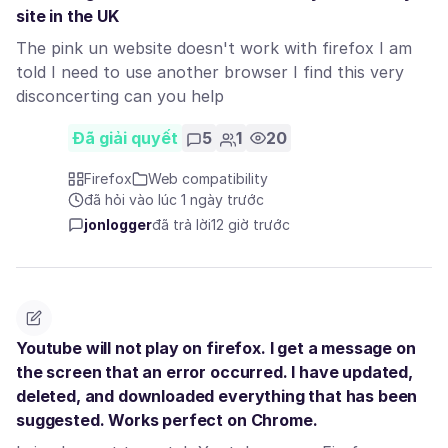
site in the UK
The pink un website doesn't work with firefox I am
told I need to use another browser I find this very
disconcerting can you help
Đã giải quyết
5
1
20
Firefox
Web compatibility
đã hỏi vào lúc 1 ngày trước
jonlogger
đã trả lời
12 giờ trước
Youtube will not play on firefox. I get a message on
the screen that an error occurred. I have updated,
deleted, and downloaded everything that has been
suggested. Works perfect on Chrome.