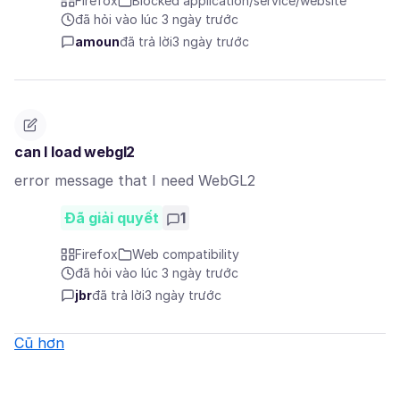
Firefox
Blocked application/service/website
đã hỏi vào lúc 3 ngày trước
amoun
đã trả lời
3 ngày trước
can I load webgl2
error message that I need WebGL2
Đã giải quyết
1
Firefox
Web compatibility
đã hỏi vào lúc 3 ngày trước
jbr
đã trả lời
3 ngày trước
Cũ hơn