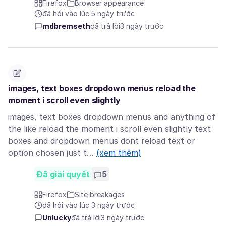
Firefox
Browser appearance
đã hỏi vào lúc 5 ngày trước
mdbremseth
đã trả lời
3 ngày trước
images, text boxes dropdown menus reload the
moment i scroll even slightly
images, text boxes dropdown menus and anything of
the like reload the moment i scroll even slightly text
boxes and dropdown menus dont reload text or
option chosen just t…
(xem thêm)
Đã giải quyết
5
Firefox
Site breakages
đã hỏi vào lúc 3 ngày trước
Unlucky
đã trả lời
3 ngày trước