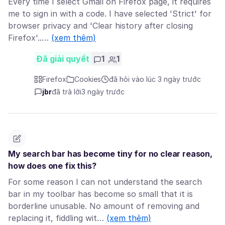
Every time I select Gmail on Firefox page, it requires
me to sign in with a code. I have selected 'Strict' for
browser privacy and 'Clear history after closing
Firefox'..…
(xem thêm)
Đã giải quyết
1
1
Firefox
Cookies
đã hỏi vào lúc 3 ngày trước
jbr
đã trả lời
3 ngày trước
My search bar has become tiny for no clear reason,
how does one fix this?
For some reason I can not understand the search
bar in my toolbar has become so small that it is
borderline unusable. No amount of removing and
replacing it, fiddling wit…
(xem thêm)