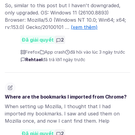
So, similar to this post but I haven't downgraded,
only upgraded. OS: Windows 11 (26100.8893)
Browser: Mozilla/5.0 (Windows NT 10.0; Win64; x64;
rv:153.0) Gecko/20100101 …
(xem thêm)
Đã giải quyết
2
Firefox
App crash
đã hỏi vào lúc 3 ngày trước
Rehtael
đã trả lời
1 ngày trước
Where are the bookmarks I imported from Chrome?
When setting up Mozilla, I thought that I had
imported my bookmarks. I saw and used them on
Mozilla once, and now I cant find them. Help
Đã giải quyết
2