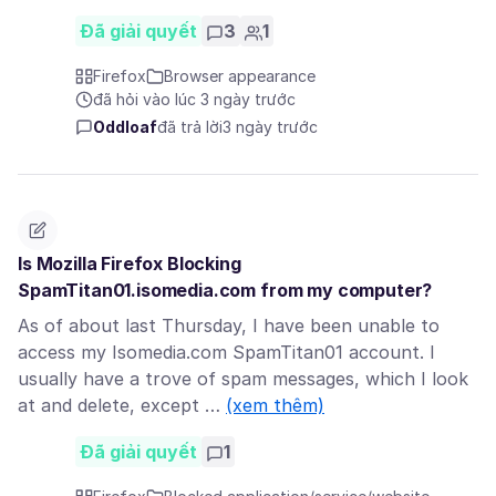
Đã giải quyết
3
1
Firefox
Browser appearance
đã hỏi vào lúc 3 ngày trước
Oddloaf
đã trả lời
3 ngày trước
Is Mozilla Firefox Blocking
SpamTitan01.isomedia.com from my computer?
As of about last Thursday, I have been unable to
access my Isomedia.com SpamTitan01 account. I
usually have a trove of spam messages, which I look
at and delete, except …
(xem thêm)
Đã giải quyết
1