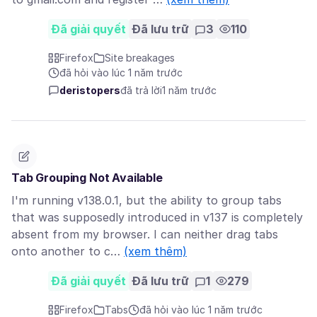
Đã giải quyết
Đã lưu trữ
3
110
Firefox
Site breakages
đã hỏi vào lúc 1 năm trước
deristopers
đã trả lời
1 năm trước
Tab Grouping Not Available
I'm running v138.0.1, but the ability to group tabs
that was supposedly introduced in v137 is completely
absent from my browser. I can neither drag tabs
onto another to c…
(xem thêm)
Đã giải quyết
Đã lưu trữ
1
279
Firefox
Tabs
đã hỏi vào lúc 1 năm trước