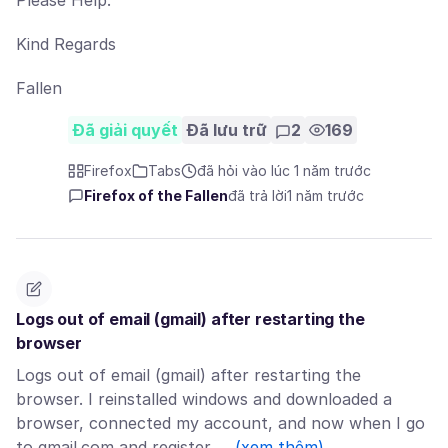
Please Help.
Kind Regards
Fallen
Đã giải quyết
Đã lưu trữ
2
169
Firefox
Tabs
đã hỏi vào lúc 1 năm trước
Firefox of the Fallen
đã trả lời
1 năm trước
Logs out of email (gmail) after restarting the
browser
Logs out of email (gmail) after restarting the
browser. I reinstalled windows and downloaded a
browser, connected my account, and now when I go
to gmail.com and register …
(xem thêm)