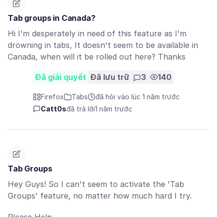
Tab groups in Canada?
Hi I'm desperately in need of this feature as I'm
drowning in tabs, It doesn't seem to be available in
Canada, when will it be rolled out here? Thanks
Đã giải quyết
Đã lưu trữ
3
140
Firefox
Tabs
đã hỏi vào lúc 1 năm trước
Catt0s
đã trả lời
1 năm trước
Tab Groups
Hey Guys! So I can't seem to activate the 'Tab
Groups' feature, no matter how much hard I try.