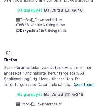
when downloading any content not downloading
Đã giải quyết
Đã lưu trữ
1
140
Firefox
Download failure
đã hỏi vào lúc 6 tháng trước
Denys
đã trả lời
6 tháng trước
Firefox
Beim Herunterladen von Dateien wird mir immer
angezeigt "Originaldatei heruntergeladen. API
Schlüssel ungültig. Lizenz überprüfen. Die
heruntergeladene Datei finde ich ab…
(xem thêm)
Đã giải quyết
Đã lưu trữ
1
248
Firefox
Download failure