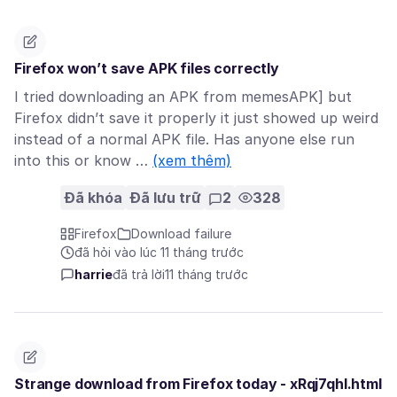
Firefox won’t save APK files correctly
I tried downloading an APK from memesAPK] but
Firefox didn’t save it properly it just showed up weird
instead of a normal APK file. Has anyone else run
into this or know …
(xem thêm)
Đã khóa
Đã lưu trữ
2
328
Firefox
Download failure
đã hỏi vào lúc 11 tháng trước
harrie
đã trả lời
11 tháng trước
Strange download from Firefox today - xRqj7qhl.html