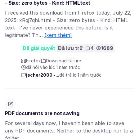
- Sixe: zero bytes - Kind: HTMLtext
I received this download from Firefox today, July 22,
2025: xRqj7qhl.html - Size: zero bytes - Kind: HTML
text . I've never experienced this before. Is it
legitimate? Th…
(xem thêm)
Đã giải quyết
Đã lưu trữ
4
1689
Firefox
Download failure
đã hỏi vào lúc 1 năm trước
jscher2000 -...
đã trả lời
1 năm trước
PDF documents are not saving
For several days now, I haven't been able to save
any PDF documents. Neither to the desktop nor to a
folder.