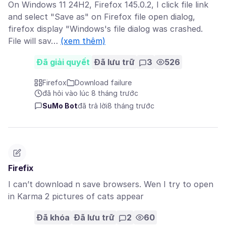
On Windows 11 24H2, Firefox 145.0.2, I click file link
and select "Save as" on Firefox file open dialog,
firefox display "Windows's file dialog was crashed.
File will sav…
(xem thêm)
Đã giải quyết
Đã lưu trữ
3
526
Firefox
Download failure
đã hỏi vào lúc 8 tháng trước
SuMo Bot
đã trả lời
8 tháng trước
Firefix
I can’t download n save browsers. Wen I try to open
in Karma 2 pictures of cats appear
Đã khóa
Đã lưu trữ
2
60