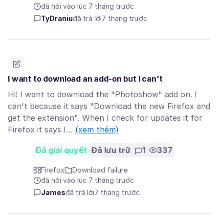
đã hỏi vào lúc 7 tháng trước
TyDraniu
đã trả lời
7 tháng trước
I want to download an add-on but I can't
Hi! I want to download the "Photoshow" add on. I
can't because it says "Download the new Firefox and
get the extension". When I check for updates it for
Firefox it says I…
(xem thêm)
Đã giải quyết
Đã lưu trữ
1
337
Firefox
Download failure
đã hỏi vào lúc 7 tháng trước
James
đã trả lời
7 tháng trước