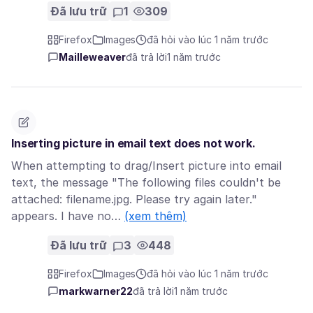
Đã lưu trữ
1
309
Firefox
Images
đã hỏi vào lúc 1 năm trước
Mailleweaver
đã trả lời
1 năm trước
Inserting picture in email text does not work.
When attempting to drag/Insert picture into email
text, the message "The following files couldn't be
attached: filename.jpg. Please try again later."
appears. I have no…
(xem thêm)
Đã lưu trữ
3
448
Firefox
Images
đã hỏi vào lúc 1 năm trước
markwarner22
đã trả lời
1 năm trước