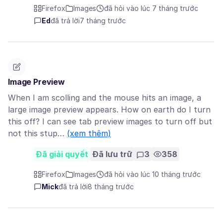
Firefox
Images
đã hỏi vào lúc 7 tháng trước
Ed
đã trả lời
7 tháng trước
Image Preview
When I am scolling and the mouse hits an image, a
large image preview appears. How on earth do I turn
this off? I can see tab preview images to turn off but
not this stup…
(xem thêm)
Đã giải quyết
Đã lưu trữ
3
358
Firefox
Images
đã hỏi vào lúc 10 tháng trước
Mick
đã trả lời
8 tháng trước