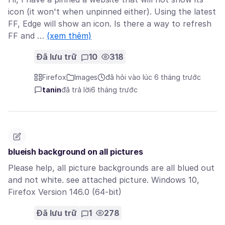
icon (it won't when unpinned either). Using the latest
FF, Edge will show an icon. Is there a way to refresh
FF and …
(xem thêm)
Đã lưu trữ
10
318
Firefox
Images
đã hỏi vào lúc 6 tháng trước
tanin
đã trả lời
6 tháng trước
blueish background on all pictures
Please help, all picture backgrounds are all blued out
and not white. see attached picture. Windows 10,
Firefox Version 146.0 (64-bit)
Đã lưu trữ
1
278