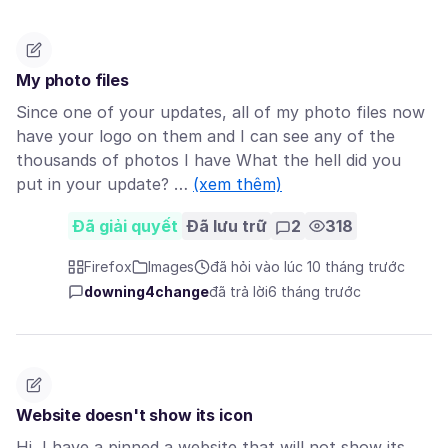
My photo files
Since one of your updates, all of my photo files now
have your logo on them and I can see any of the
thousands of photos I have What the hell did you
put in your update? …
(xem thêm)
Đã giải quyết
Đã lưu trữ
2
318
Firefox
Images
đã hỏi vào lúc 10 tháng trước
downing4change
đã trả lời
6 tháng trước
Website doesn't show its icon
Hi, I have a pinned a website that will not show its