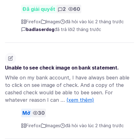
Đã giải quyết
2
60
Firefox
Images
đã hỏi vào lúc 2 tháng trước
badlaserdog
đã trả lời
2 tháng trước
Unable to see check image on bank statement.
While on my bank account, I have always been able
to click on see image of check. And a copy of the
cashed check would be able to bee seen. For
whatever reason I can …
(xem thêm)
Mở
30
Firefox
Images
đã hỏi vào lúc 2 tháng trước