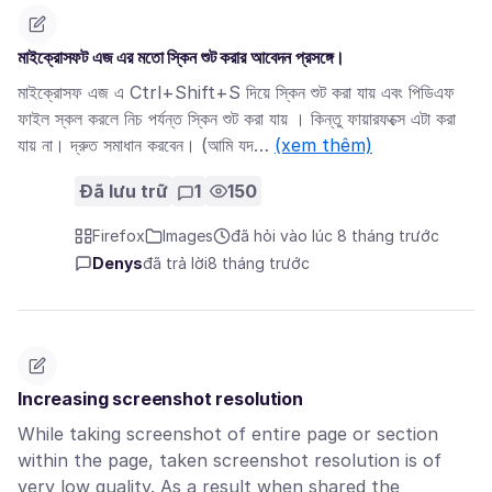
মাইক্রোসফট এজ এর মতো স্কিন শুট করার আবেদন প্রসঙ্গে।
মাইক্রোসফ এজ এ Ctrl+Shift+S দিয়ে স্কিন শুট করা যায় এবং পিডিএফ
ফাইল স্কল করলে নিচ পর্যন্ত স্কিন শুট করা যায় । কিন্তু ফায়ারফক্সে এটা করা
যায় না। দ্রুত সমাধান করবেন। (আমি যদ…
(xem thêm)
Đã lưu trữ
1
150
Firefox
Images
đã hỏi vào lúc 8 tháng trước
Denys
đã trả lời
8 tháng trước
Increasing screenshot resolution
While taking screenshot of entire page or section
within the page, taken screenshot resolution is of
very low quality. As a result when shared the