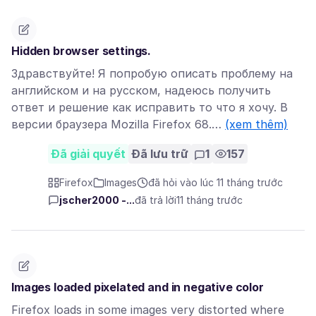
Hidden browser settings.
Здравствуйте! Я попробую описать проблему на
английском и на русском, надеюсь получить
ответ и решение как исправить то что я хочу. В
версии браузера Mozilla Firefox 68.…
(xem thêm)
Đã giải quyết
Đã lưu trữ
1
157
Firefox
Images
đã hỏi vào lúc 11 tháng trước
jscher2000 -...
đã trả lời
11 tháng trước
Images loaded pixelated and in negative color
Firefox loads in some images very distorted where