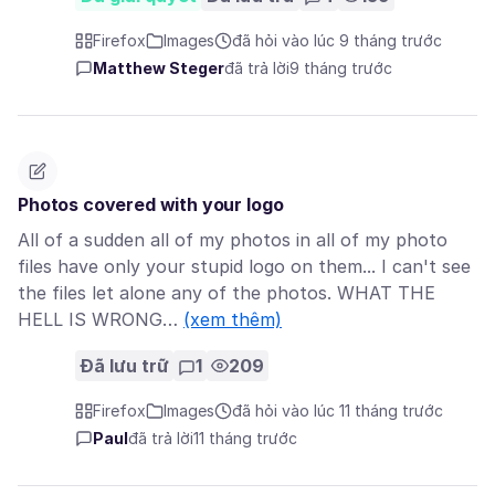
Firefox
Images
đã hỏi vào lúc 9 tháng trước
Matthew Steger
đã trả lời
9 tháng trước
Photos covered with your logo
All of a sudden all of my photos in all of my photo
files have only your stupid logo on them... I can't see
the files let alone any of the photos. WHAT THE
HELL IS WRONG…
(xem thêm)
Đã lưu trữ
1
209
Firefox
Images
đã hỏi vào lúc 11 tháng trước
Paul
đã trả lời
11 tháng trước