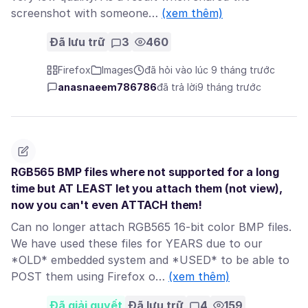
screenshot with someone…
(xem thêm)
Đã lưu trữ
3
460
Firefox
Images
đã hỏi vào lúc 9 tháng trước
anasnaeem786786
đã trả lời
9 tháng trước
RGB565 BMP files where not supported for a long
time but AT LEAST let you attach them (not view),
now you can't even ATTACH them!
Can no longer attach RGB565 16-bit color BMP files.
We have used these files for YEARS due to our
*OLD* embedded system and *USED* to be able to
POST them using Firefox o…
(xem thêm)
Đã giải quyết
Đã lưu trữ
4
159