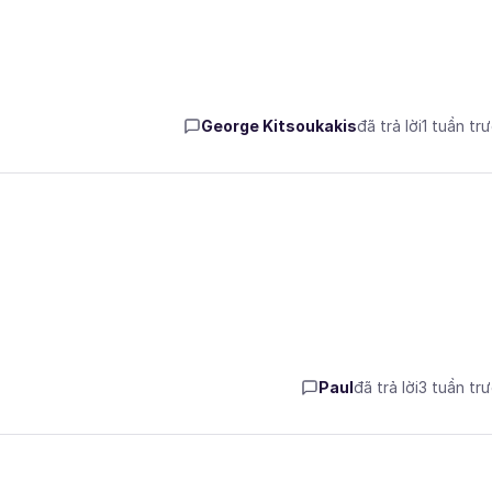
George Kitsoukakis
đã trả lời
1 tuần tr
Paul
đã trả lời
3 tuần tr