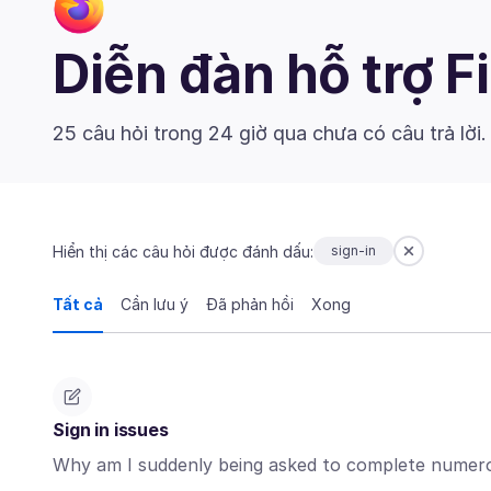
Diễn đàn hỗ trợ F
25 câu hỏi trong 24 giờ qua chưa có câu trả lời
Hiển thị các câu hỏi được đánh dấu:
sign-in
Tất cả
Cần lưu ý
Đã phản hồi
Xong
Sign in issues
Why am I suddenly being asked to complete numerou