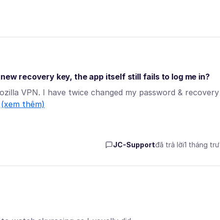
ew recovery key, the app itself still fails to log me in?
Mozilla VPN. I have twice changed my password & recovery
…
(xem thêm)
JC-Support
đã trả lời
1 tháng tr