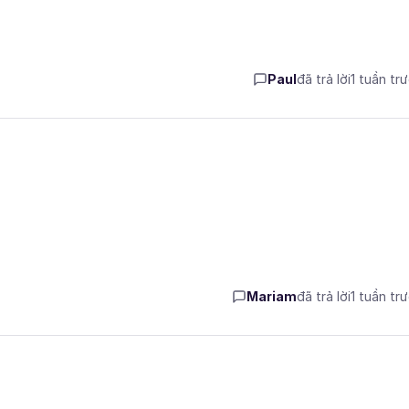
Paul
đã trả lời
1 tuần tr
Mariam
đã trả lời
1 tuần tr