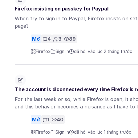
Firefox insisting on passkey for Paypal
When try to sign in to Paypal, Firefox insists on se
page?
Mở
4
3
89
Firefox
Sign in
đã hỏi vào lúc 2 tháng trước
The account is diconnected every time Firefox is 
For the last week or so, while Firefox is open, it s
and this behavior becomes a nuisance as I have to 
Mở
1
40
Firefox
Sign in
đã hỏi vào lúc 1 tháng trước