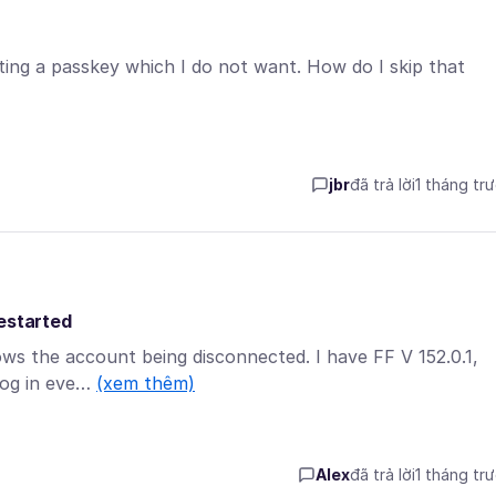
tting a passkey which I do not want. How do I skip that
jbr
đã trả lời
1 tháng tr
restarted
hows the account being disconnected. I have FF V 152.0.1,
log in eve…
(xem thêm)
Alex
đã trả lời
1 tháng tr