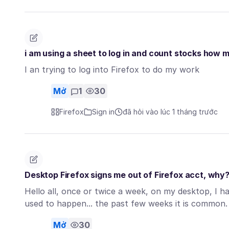
i am using a sheet to log in and count stocks how m
I an trying to log into Firefox to do my work
Mở
1
30
Firefox
Sign in
đã hỏi vào lúc 1 tháng trước
Desktop Firefox signs me out of Firefox acct, why
Hello all, once or twice a week, on my desktop, I h
used to happen... the past few weeks it is commo
Mở
30