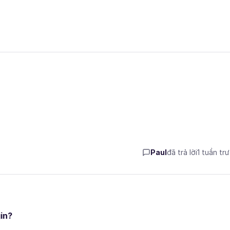
Paul
đã trả lời
1 tuần tr
in?