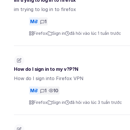
im trying to log in to firefox
im trying to log in to firefox
Mở
1
Firefox
Sign in
đã hỏi vào lúc 1 tuần trước
How do I sign in to my v?P?N
How do I sign into Firefox VPN
Mở
1
10
Firefox
Sign in
đã hỏi vào lúc 3 tuần trước