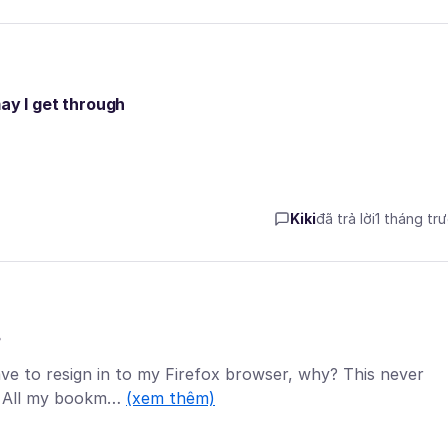
ay I get through
Kiki
đã trả lời
1 tháng tr
?
ave to resign in to my Firefox browser, why? This never
n. All my bookm…
(xem thêm)