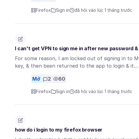
Firefox
Sign in
đã hỏi vào lúc 1 tháng trước
I can't get VPN to sign me in after new password & n
For some reason, I am locked out of signing in to 
key, & then been returned to the app to login & it
Mở
2
60
Firefox
Sign in
đã hỏi vào lúc 1 tháng trước
how do i login to my firefox browser