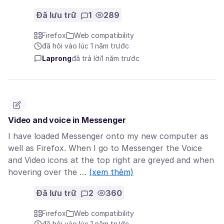
Đã lưu trữ
1
289
Firefox
Web compatibility
đã hỏi vào lúc 1 năm trước
Laprong
đã trả lời
1 năm trước
Video and voice in Messenger
I have loaded Messenger onto my new computer as
well as Firefox. When I go to Messenger the Voice
and Video icons at the top right are greyed and when
hovering over the …
(xem thêm)
Đã lưu trữ
2
360
Firefox
Web compatibility
đã hỏi vào lúc 1 năm trước