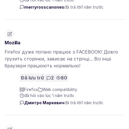
merryrosscanones
đã trả lời
1 năm trước
Mozilla
Firefox дуже погано працює з FACEBOOK! Довго
грузить сторінки, зависає на стрічці... Всі інші
браузери працюють нормально!
Đã lưu trữ
2
80
Firefox
Web compatibility
đã hỏi vào lúc 1 năm trước
Дмитро Маркевич
đã trả lời
1 năm trước