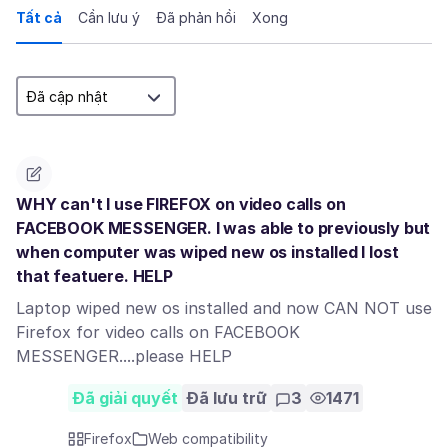
Tất cả
Cần lưu ý
Đã phản hồi
Xong
WHY can't I use FIREFOX on video calls on
FACEBOOK MESSENGER. I was able to previously but
when computer was wiped new os installed I lost
that featuere. HELP
Laptop wiped new os installed and now CAN NOT use
Firefox for video calls on FACEBOOK
MESSENGER....please HELP
Đã giải quyết
Đã lưu trữ
3
1471
Firefox
Web compatibility