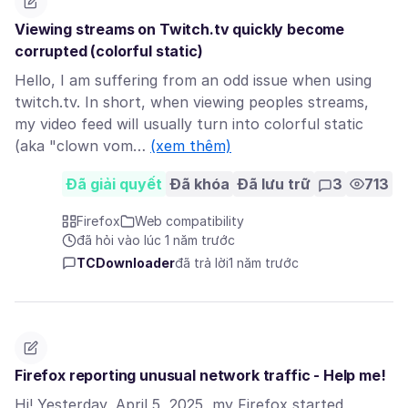
Viewing streams on Twitch.tv quickly become
corrupted (colorful static)
Hello, I am suffering from an odd issue when using
twitch.tv. In short, when viewing peoples streams,
my video feed will usually turn into colorful static
(aka "clown vom…
(xem thêm)
Đã giải quyết
Đã khóa
Đã lưu trữ
3
713
Firefox
Web compatibility
đã hỏi vào lúc 1 năm trước
TCDownloader
đã trả lời
1 năm trước
Firefox reporting unusual network traffic - Help me!
Hi! Yesterday, April 5, 2025, my Firefox started