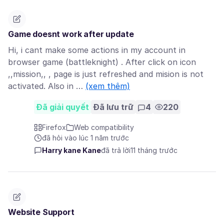
Game doesnt work after update
Hi, i cant make some actions in my account in
browser game (battleknight) . After click on icon
,,mission,, , page is just refreshed and mision is not
activated. Also in …
(xem thêm)
Đã giải quyết
Đã lưu trữ
4
220
Firefox
Web compatibility
đã hỏi vào lúc 1 năm trước
Harry kane Kane
đã trả lời
11 tháng trước
Website Support