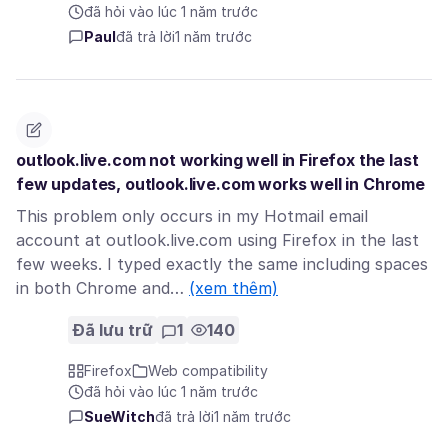
đã hỏi vào lúc 1 năm trước
Paul
đã trả lời
1 năm trước
outlook.live.com not working well in Firefox the last
few updates, outlook.live.com works well in Chrome
This problem only occurs in my Hotmail email
account at outlook.live.com using Firefox in the last
few weeks. I typed exactly the same including spaces
in both Chrome and…
(xem thêm)
Đã lưu trữ
1
140
Firefox
Web compatibility
đã hỏi vào lúc 1 năm trước
SueWitch
đã trả lời
1 năm trước