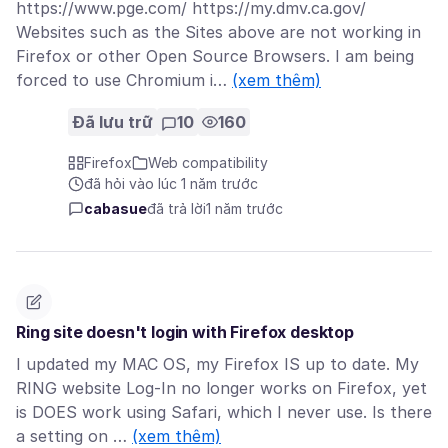
https://www.pge.com/ https://my.dmv.ca.gov/
Websites such as the Sites above are not working in
Firefox or other Open Source Browsers. I am being
forced to use Chromium i…
(xem thêm)
Đã lưu trữ
10
160
Firefox
Web compatibility
đã hỏi vào lúc 1 năm trước
cabasue
đã trả lời
1 năm trước
Ring site doesn't login with Firefox desktop
I updated my MAC OS, my Firefox IS up to date. My
RING website Log-In no longer works on Firefox, yet
is DOES work using Safari, which I never use. Is there
a setting on …
(xem thêm)