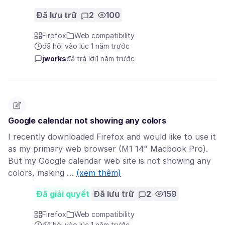
Đã lưu trữ
2
100
Firefox
Web compatibility
đã hỏi vào lúc 1 năm trước
jworks
đã trả lời
1 năm trước
Google calendar not showing any colors
I recently downloaded Firefox and would like to use it
as my primary web browser (M1 14" Macbook Pro).
But my Google calendar web site is not showing any
colors, making …
(xem thêm)
Đã giải quyết
Đã lưu trữ
2
159
Firefox
Web compatibility
đã hỏi vào lúc 1 năm trước