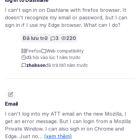
log in to Dashlane
I can't sign in on Dashlane with firefox browser. It
doesn't recognize my email or password, but I can
sign in if I use my Edge browser. What can I do?
Đã lưu trữ
3
220
Firefox
Web compatibility
đã hỏi vào lúc 1 năm trước
zhobson
đã trả lời
1 năm trước
Email
I can't log into my ATT email an the new Mozilla, I
get an error message. But I can login from a Mozilla
Private Window. I can also sigh in on Chrome and
Edge. Just no…
(xem thêm)