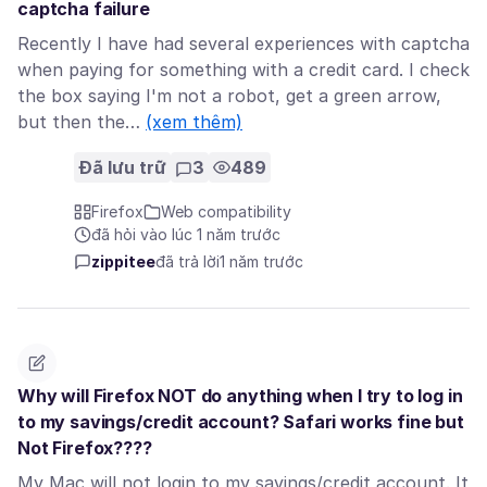
captcha failure
Recently I have had several experiences with captcha
when paying for something with a credit card. I check
the box saying I'm not a robot, get a green arrow,
but then the…
(xem thêm)
Đã lưu trữ
3
489
Firefox
Web compatibility
đã hỏi vào lúc 1 năm trước
zippitee
đã trả lời
1 năm trước
Why will Firefox NOT do anything when I try to log in
to my savings/credit account? Safari works fine but
Not Firefox????
My Mac will not login to my savings/credit account. It