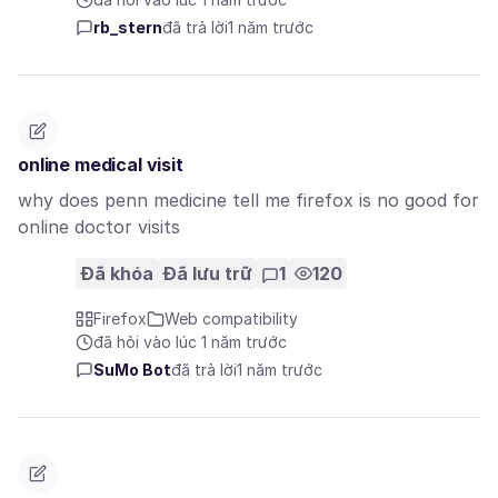
rb_stern
đã trả lời
1 năm trước
online medical visit
why does penn medicine tell me firefox is no good for
online doctor visits
Đã khóa
Đã lưu trữ
1
120
Firefox
Web compatibility
đã hỏi vào lúc 1 năm trước
SuMo Bot
đã trả lời
1 năm trước