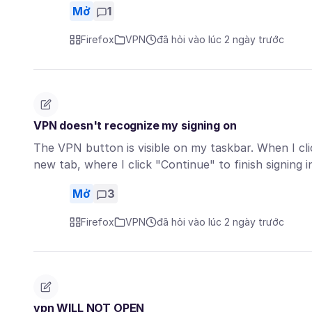
Mở
1
Firefox
VPN
đã hỏi vào lúc 2 ngày trước
VPN doesn't recognize my signing on
The VPN button is visible on my taskbar. When I clic
new tab, where I click "Continue" to finish signing 
Mở
3
Firefox
VPN
đã hỏi vào lúc 2 ngày trước
vpn WILL NOT OPEN