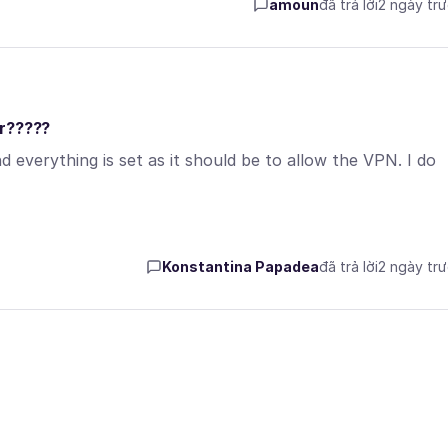
amoun
đã trả lời
2 ngày tr
er?????
 everything is set as it should be to allow the VPN. I do
Konstantina Papadea
đã trả lời
2 ngày tr