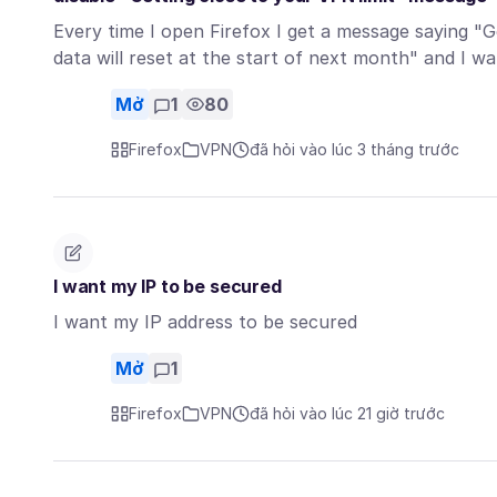
Every time I open Firefox I get a message saying "G
data will reset at the start of next month" and I 
Mở
1
80
Firefox
VPN
đã hỏi vào lúc 3 tháng trước
I want my IP to be secured
I want my IP address to be secured
Mở
1
Firefox
VPN
đã hỏi vào lúc 21 giờ trước