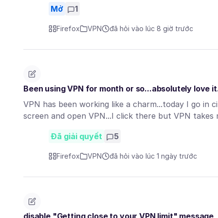
Mở
1
Firefox
VPN
đã hỏi vào lúc 8 giờ trước
Been using VPN for month or so...absolutely love it.
VPN has been working like a charm...today I go in cir
screen and open VPN...I click there but VPN take
Đã giải quyết
5
Firefox
VPN
đã hỏi vào lúc 1 ngày trước
disable "Getting close to your VPN limit" message