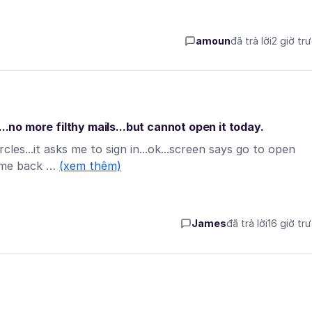
amoun
đã trả lời
2 giờ tr
..no more filthy mails...but cannot open it today.
cles...it asks me to sign in...ok...screen says go to open
s me back …
(xem thêm)
James
đã trả lời
16 giờ tr