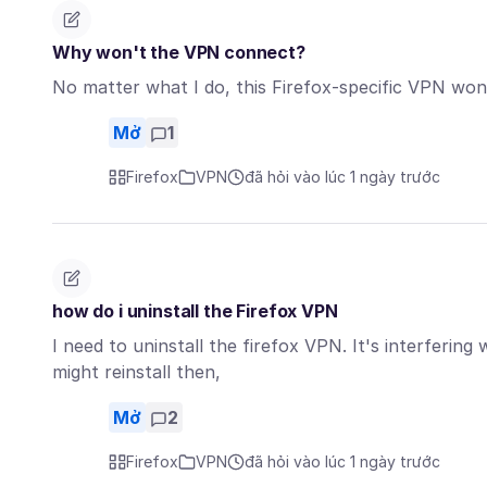
Why won't the VPN connect?
No matter what I do, this Firefox-specific VPN won
Mở
1
Firefox
VPN
đã hỏi vào lúc 1 ngày trước
how do i uninstall the Firefox VPN
I need to uninstall the firefox VPN. It's interfering
might reinstall then,
Mở
2
Firefox
VPN
đã hỏi vào lúc 1 ngày trước