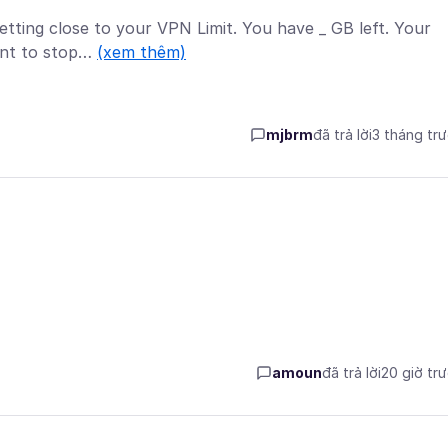
etting close to your VPN Limit. You have _ GB left. Your
want to stop…
(xem thêm)
mjbrm
đã trả lời
3 tháng tr
amoun
đã trả lời
20 giờ tr