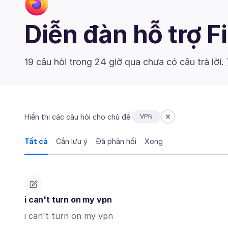
Diễn đàn hỗ trợ F
19 câu hỏi trong 24 giờ qua chưa có câu trả lời.
Hiển thị các câu hỏi cho chủ đề:
VPN
Tất cả
Cần lưu ý
Đã phản hồi
Xong
i can't turn on my vpn
i can't turn on my vpn