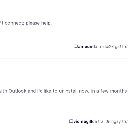
't connect; please help.
amoun
đã trả lời
23 giờ tr
 with Outlook and I'd like to uninstall now. In a few months 
vicmagill
đã trả lời
1 ngày tr