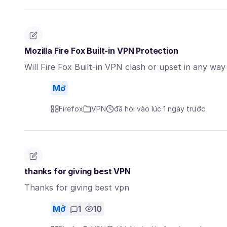
Mozilla Fire Fox Built-in VPN Protection
Will Fire Fox Built-in VPN clash or upset in any wa
Mở
Firefox
VPN
đã hỏi vào lúc 1 ngày trước
thanks for giving best VPN
Thanks for giving best vpn
Mở
1
10