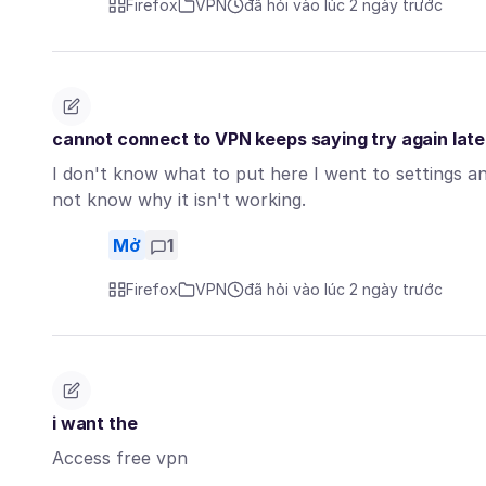
Firefox
VPN
đã hỏi vào lúc 2 ngày trước
cannot connect to VPN keeps saying try again lat
I don't know what to put here I went to settings and
not know why it isn't working.
Mở
1
Firefox
VPN
đã hỏi vào lúc 2 ngày trước
i want the
Access free vpn