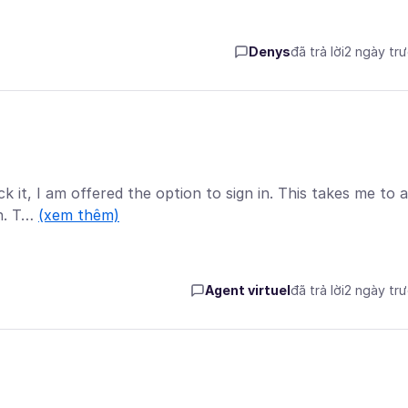
Denys
đã trả lời
2 ngày tr
k it, I am offered the option to sign in. This takes me to a
in. T…
(xem thêm)
Agent virtuel
đã trả lời
2 ngày tr