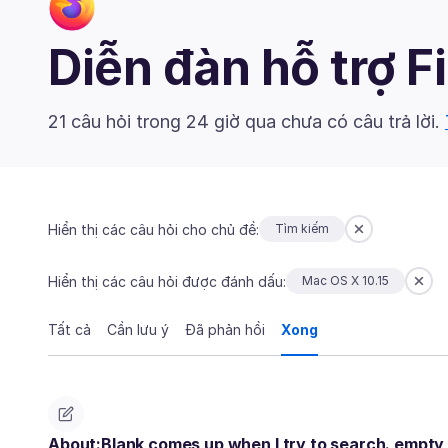
Diễn đàn hỗ trợ F
21 câu hỏi trong 24 giờ qua chưa có câu trả lời.
Hiển thị các câu hỏi cho chủ đề:
Tìm kiếm
Hiển thị các câu hỏi được đánh dấu:
Mac OS X 10.15
Tất cả
Cần lưu ý
Đã phản hồi
Xong
About:Blank comes up when I try to search. empty