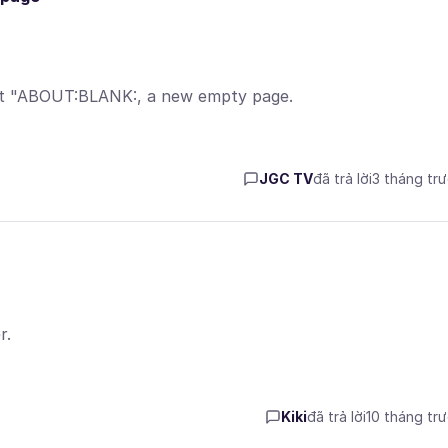
get "ABOUT:BLANK:, a new empty page.
JGC TV
đã trả lời
3 tháng tr
r.
Kiki
đã trả lời
10 tháng tr