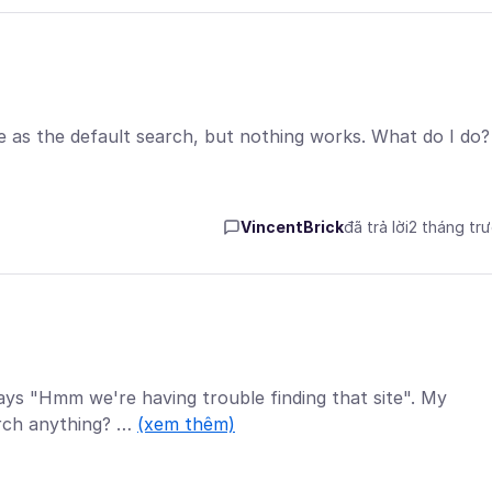
le as the default search, but nothing works. What do I do?
VincentBrick
đã trả lời
2 tháng tr
ays "Hmm we're having trouble finding that site". My
arch anything? …
(xem thêm)