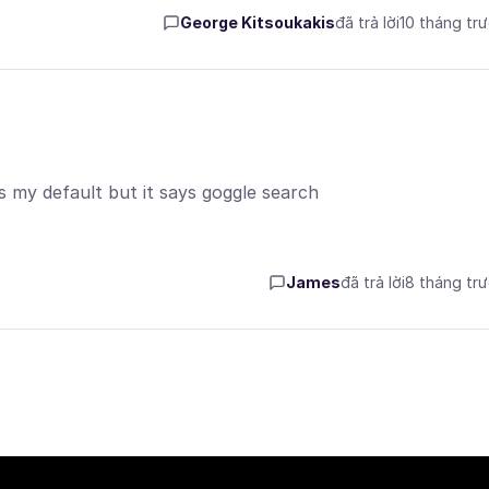
George Kitsoukakis
đã trả lời
10 tháng tr
s my default but it says goggle search
James
đã trả lời
8 tháng tr