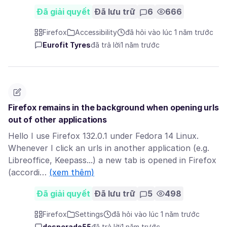
Đã giải quyết
Đã lưu trữ
6
666
Firefox
Accessibility
đã hỏi vào lúc 1 năm trước
Eurofit Tyres
đã trả lời
1 năm trước
Firefox remains in the background when opening urls
out of other applications
Hello I use Firefox 132.0.1 under Fedora 14 Linux.
Whenever I click an urls in another application (e.g.
Libreoffice, Keepass...) a new tab is opened in Firefox
(accordi…
(xem thêm)
Đã giải quyết
Đã lưu trữ
5
498
Firefox
Settings
đã hỏi vào lúc 1 năm trước
desperado55
đã trả lời
1 năm trước