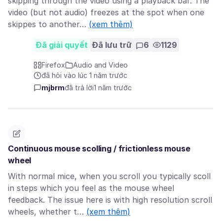
skipping through the video using a playback bar. The
video (but not audio) freezes at the spot when one
skippes to another…
(xem thêm)
Đã giải quyết
Đã lưu trữ
6
1129
Firefox
Audio and Video
đã hỏi vào lúc 1 năm trước
mjbrm
đã trả lời
1 năm trước
Continuous mouse scolling / frictionless mouse
wheel
With normal mice, when you scroll you typically scoll
in steps which you feel as the mouse wheel
feedback. The issue here is with high resolution scroll
wheels, whether t…
(xem thêm)