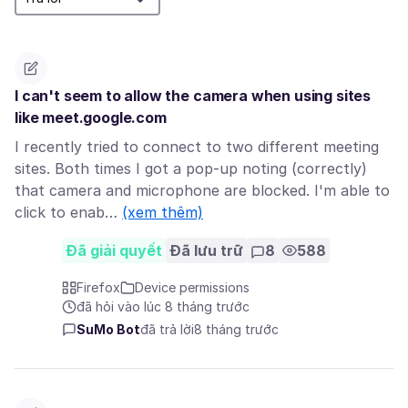
I can't seem to allow the camera when using sites
like meet.google.com
I recently tried to connect to two different meeting
sites. Both times I got a pop-up noting (correctly)
that camera and microphone are blocked. I'm able to
click to enab…
(xem thêm)
Đã giải quyết
Đã lưu trữ
8
588
Firefox
Device permissions
đã hỏi vào lúc 8 tháng trước
SuMo Bot
đã trả lời
8 tháng trước