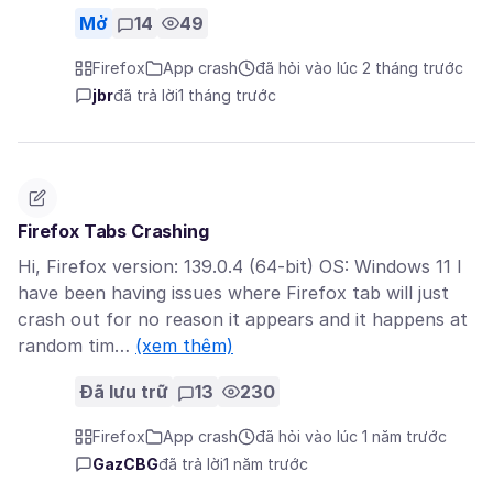
Mở
14
49
Firefox
App crash
đã hỏi vào lúc 2 tháng trước
jbr
đã trả lời
1 tháng trước
Firefox Tabs Crashing
Hi, Firefox version: 139.0.4 (64-bit) OS: Windows 11 I
have been having issues where Firefox tab will just
crash out for no reason it appears and it happens at
random tim…
(xem thêm)
Đã lưu trữ
13
230
Firefox
App crash
đã hỏi vào lúc 1 năm trước
GazCBG
đã trả lời
1 năm trước