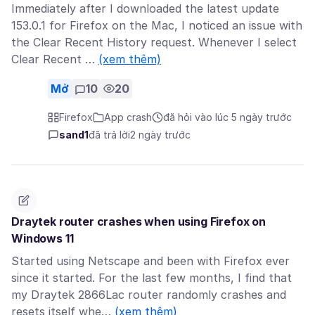
Immediately after I downloaded the latest update
153.0.1 for Firefox on the Mac, I noticed an issue with
the Clear Recent History request. Whenever I select
Clear Recent …
(xem thêm)
Mở
10
20
Firefox
App crash
đã hỏi vào lúc 5 ngày trước
sand1
đã trả lời
2 ngày trước
Draytek router crashes when using Firefox on
Windows 11
Started using Netscape and been with Firefox ever
since it started. For the last few months, I find that
my Draytek 2866Lac router randomly crashes and
resets itself whe…
(xem thêm)