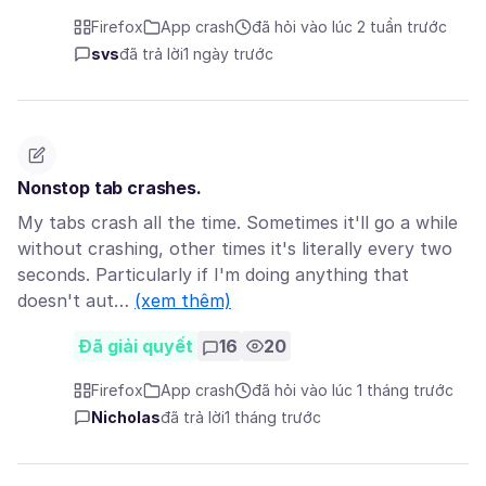
Firefox
App crash
đã hỏi vào lúc 2 tuần trước
svs
đã trả lời
1 ngày trước
Nonstop tab crashes.
My tabs crash all the time. Sometimes it'll go a while
without crashing, other times it's literally every two
seconds. Particularly if I'm doing anything that
doesn't aut…
(xem thêm)
Đã giải quyết
16
20
Firefox
App crash
đã hỏi vào lúc 1 tháng trước
Nicholas
đã trả lời
1 tháng trước