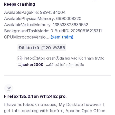
keeps crashing
AvailablePageFile: 9994584064
AvailablePhysicalMemory: 6990008320
AvailableVirtualMemory: 138533823639552
BackgroundTaskMode: 0 BuildID: 20250616215311
CPUMicrocodeVersio…
(xem thêm)
Đã lưu trữ
20
358
Firefox
App crash
đã hỏi vào lúc 1 năm trước
jscher2000 -...
đã trả lời
1 năm trước
Firefox 135.0.1 on w11 24h2 pro.
I have notebook no issues, My Desktop however I
get tabs crashing with firefox, Apache Open Office