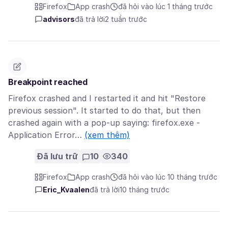
Firefox
App crash
đã hỏi vào lúc 1 tháng trước
advisors
đã trả lời
2 tuần trước
Breakpoint reached
Firefox crashed and I restarted it and hit "Restore
previous session". It started to do that, but then
crashed again with a pop-up saying: firefox.exe -
Application Error…
(xem thêm)
Đã lưu trữ
10
340
Firefox
App crash
đã hỏi vào lúc 10 tháng trước
Eric_Kvaalen
đã trả lời
10 tháng trước