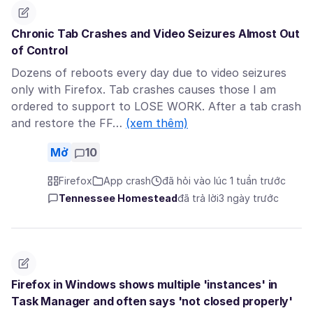
Chronic Tab Crashes and Video Seizures Almost Out
of Control
Dozens of reboots every day due to video seizures
only with Firefox. Tab crashes causes those I am
ordered to support to LOSE WORK. After a tab crash
and restore the FF…
(xem thêm)
Mở
10
Firefox
App crash
đã hỏi vào lúc 1 tuần trước
Tennessee Homestead
đã trả lời
3 ngày trước
Firefox in Windows shows multiple 'instances' in
Task Manager and often says 'not closed properly'