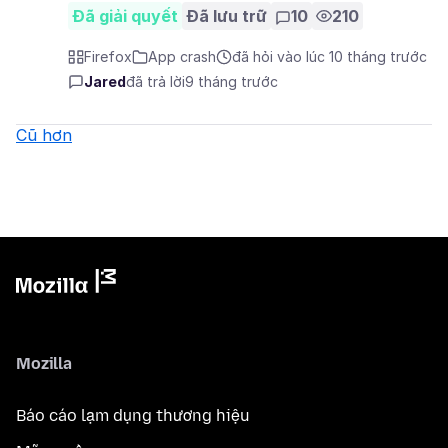
Đã giải quyết
Đã lưu trữ
10
210
Firefox
App crash
đã hỏi vào lúc 10 tháng trước
Jared
đã trả lời
9 tháng trước
Cũ hơn
Mozilla
Báo cáo lạm dụng thương hiệu