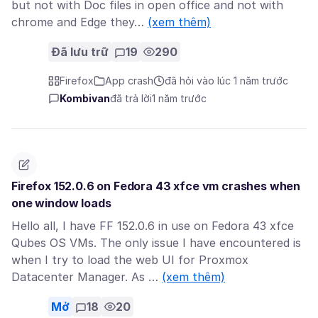
but not with Doc files in open office and not with
chrome and Edge they…
(xem thêm)
Đã lưu trữ
19
290
Firefox
App crash
đã hỏi vào lúc 1 năm trước
Kombivan
đã trả lời
1 năm trước
Firefox 152.0.6 on Fedora 43 xfce vm crashes when
one window loads
Hello all, I have FF 152.0.6 in use on Fedora 43 xfce
Qubes OS VMs. The only issue I have encountered is
when I try to load the web UI for Proxmox
Datacenter Manager. As …
(xem thêm)
Mở
18
20