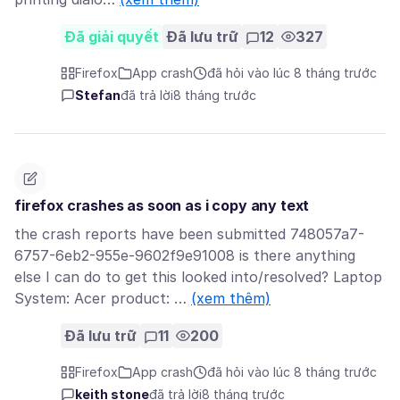
Đã giải quyết
Đã lưu trữ
12
327
Firefox
App crash
đã hỏi vào lúc 8 tháng trước
Stefan
đã trả lời
8 tháng trước
firefox crashes as soon as i copy any text
the crash reports have been submitted 748057a7-
6757-6eb2-955e-9602f9e91008 is there anything
else I can do to get this looked into/resolved? Laptop
System: Acer product: …
(xem thêm)
Đã lưu trữ
11
200
Firefox
App crash
đã hỏi vào lúc 8 tháng trước
keith stone
đã trả lời
8 tháng trước