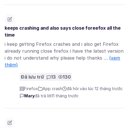
keeps crashing and also says close foreefox all the
time
i keep getting Firefox crashes and i also get Firefox
already running close firefox i have the latest version
i do not understand why please help thanks …
(xem
thêm)
Đã lưu trữ
13
130
Firefox
App crash
đã hỏi vào lúc 12 tháng trước
Mary
đã trả lời
11 tháng trước