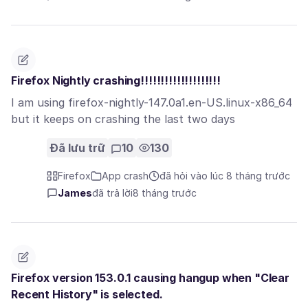
Firefox Nightly crashing!!!!!!!!!!!!!!!!!!!!
I am using firefox-nightly-147.0a1.en-US.linux-x86_64
but it keeps on crashing the last two days
Đã lưu trữ
10
130
Firefox
App crash
đã hỏi vào lúc 8 tháng trước
James
đã trả lời
8 tháng trước
Firefox version 153.0.1 causing hangup when "Clear
Recent History" is selected.