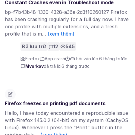
Constant Crashes even in Troubleshoot mode
bp-f7b43b48-1330-4328-a36a-2d3f10260127 Firefox
has been crashing regularly for a full day now. I have
one profile with multiple extensions, and a fresh
profile that is m…
(xem thêm)
Đã lưu trữ
12
545
Firefox
App crash
đã hỏi vào lúc 6 tháng trước
Mvorkov
đã trả lời
6 tháng trước
Firefox freezes on printing pdf documents
Hello, I have today encountered a reproducible issue
with Firefox 145.0.2 (64-bit) on my system (CachyOS
Linux). Whenever I press the "Print" button in the
printing dialo…
(xem thêm)