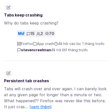
Tabs keep crashing
Why do tabs keep crashing?
Mở
15
2
70
Firefox
App crash
đã hỏi vào lúc 1 tháng trước
stevencreelman
đã trả lời
1 tháng trước
Persistent tab crashes
Tabs will crash over and over again. I can barely look
at any given page for longer than a minute or two.
What happened?? Firefox was never like this before.
It just cras…
(xem thêm)