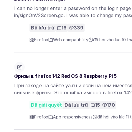
I can no longer enter a password on the login page
in/signOnV2Screen.go. I was able to change my pas
Đã lưu trữ
16
339
Firefox
Web compatibility
đã hỏi vào lúc 10 t
Фризы в firefox 142 Red OS 8 Raspberry Pi 5
При заходе на сайте ya.ru и если на нём имеетс
сильные фризы. Это ошибка именно в firefox 14
Đã giải quyết
Đã lưu trữ
15
170
Firefox
App responsiveness
đã hỏi vào lúc 11