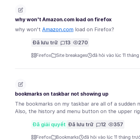
why won't Amazon.com load on firefox
why won't
Amazon.com
load on Firefox?
Đã lưu trữ
13
270
Firefox
Site breakages
đã hỏi vào lúc 11 tháng
bookmarks on taskbar not showing up
The bookmarks on my taskbar are all of a sudden no
Also, the history and menu button on the upper r
Đã giải quyết
Đã lưu trữ
12
357
Firefox
Bookmarks
đã hỏi vào lúc 11 tháng trư