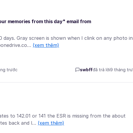
our memories from this day" email from
 30 days. Gray screen is shown when I clink on any photo in
@onedrive.co…
(xem thêm)
áng trước
swbff
đã trả lời
9 tháng tr
tes to 142.01 or 141 the ESR is missing from the about
ates back and l…
(xem thêm)