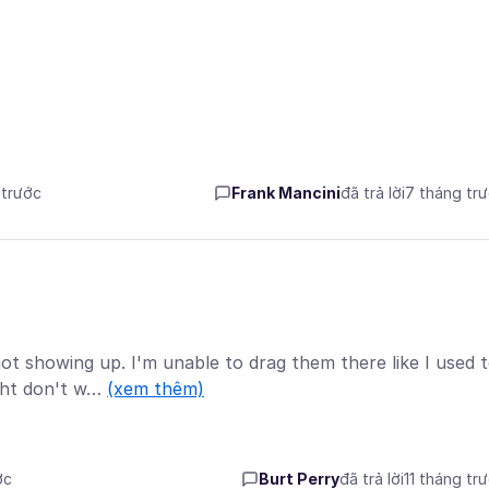
 trước
Frank Mancini
đã trả lời
7 tháng tr
t showing up. I'm unable to drag them there like I used t
ight don't w…
(xem thêm)
ớc
Burt Perry
đã trả lời
11 tháng tr