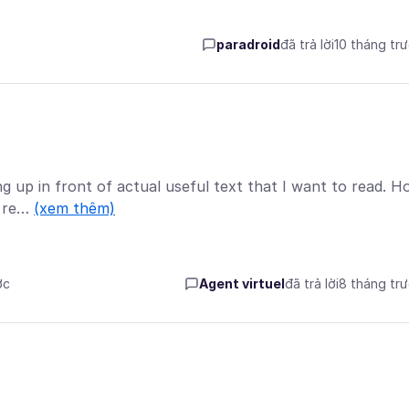
paradroid
đã trả lời
10 tháng tr
 up in front of actual useful text that I want to read. 
s re…
(xem thêm)
ớc
Agent virtuel
đã trả lời
8 tháng tr