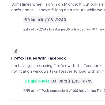
Sometimes when I sign in on Microsoft Outlook's ema
one's phone - it says: "Hang on a minute while we
Đã lưu trữ
13
240
Firefox
Site breakages
đã hỏi vào lúc 10 thán
Firefox Issues With Facebook
I'm having issues using Firefox with the Facebook 
notification windows take forever to load with sh
Đã giải quyết
Đã lưu trữ
13
745
Firefox
Web compatibility
đã hỏi vào lúc 11 th