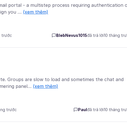
il portal - a multistep process requiring authentication 
 sign you …
(xem thêm)
g trước
BlebNevus1015
đã trả lời
10 tháng tr
site. Groups are slow to load and sometimes the chat and
immering panel…
(xem thêm)
áng trước
Paul
đã trả lời
10 tháng tr