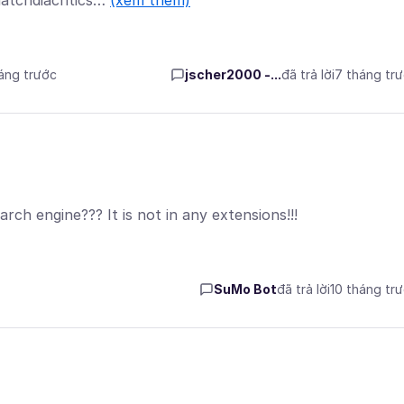
matchdiacritics…
(xem thêm)
háng trước
jscher2000 -...
đã trả lời
7 tháng tr
ch engine??? It is not in any extensions!!!
SuMo Bot
đã trả lời
10 tháng tr