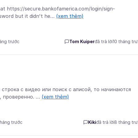
 at https://secure.bankofamerica.com/login/sign-
sword but it didn't he…
(xem thêm)
háng trước
Tom Kuiper
đã trả lời
10 tháng tr
я строка с видео или поиск с алисой, то начинаются
2, проверенно. …
(xem thêm)
 tháng trước
Kiki
đã trả lời
8 tháng tr