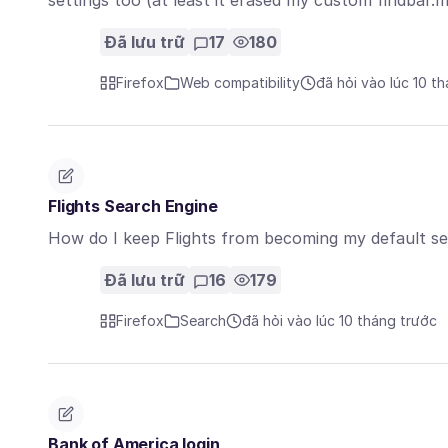
settings too (at least it erased my custom findbar.
Đã lưu trữ
17
180
Firefox
Web compatibility
đã hỏi vào lúc 10 t
Flights Search Engine
How do I keep Flights from becoming my default sear
Đã lưu trữ
16
179
Firefox
Search
đã hỏi vào lúc 10 tháng trước
Bank of America login