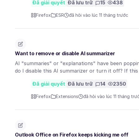
Đã giải quyết
Đã lưu trữ
15
438
Firefox
ESR
đã hỏi vào lúc 11 tháng trước
Want to remove or disable AI summarizer
AI "summaries" or "explanations" have been popping
do I disable this AI summarizer or turn it off? If thi
Đã giải quyết
Đã lưu trữ
14
2350
Firefox
Extensions
đã hỏi vào lúc 11 tháng trư
Outlook Office on Firefox keeps kicking me off