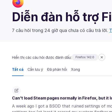
Diễn đàn hỗ trợ F
7 câu hỏi trong 24 giờ qua chưa có câu trả lời.
T
Hiển thị các câu hỏi được đánh dấu:
Firefox 142.0
Tất cả
Cần lưu ý
Đã phản hồi
Xong
Can't load Steam pages normally in Firefox, but it l
A week ago I got a BSOD that ruined settings of mo