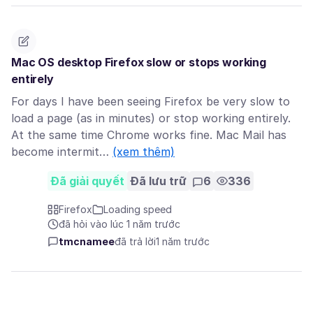
Mac OS desktop Firefox slow or stops working
entirely
For days I have been seeing Firefox be very slow to
load a page (as in minutes) or stop working entirely.
At the same time Chrome works fine. Mac Mail has
become intermit…
(xem thêm)
Đã giải quyết
Đã lưu trữ
6
336
Firefox
Loading speed
đã hỏi vào lúc 1 năm trước
tmcnamee
đã trả lời
1 năm trước