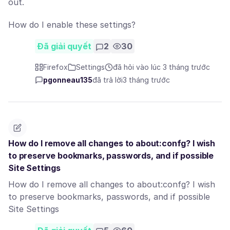
out.
How do I enable these settings?
Đã giải quyết
2
30
Firefox
Settings
đã hỏi vào lúc 3 tháng trước
pgonneau135
đã trả lời
3 tháng trước
How do I remove all changes to about:confg? I wish
to preserve bookmarks, passwords, and if possible
Site Settings
How do I remove all changes to about:confg? I wish
to preserve bookmarks, passwords, and if possible
Site Settings