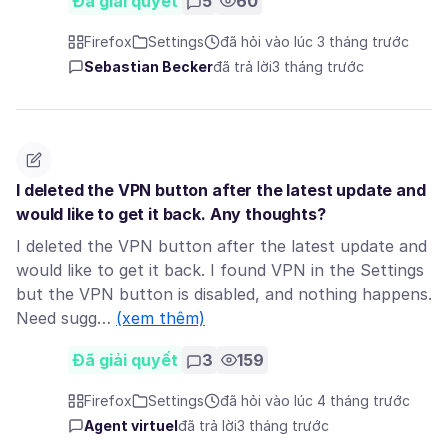
Đã giải quyết
5
60
Firefox
Settings
đã hỏi vào lúc 3 tháng trước
Sebastian Becker
đã trả lời
3 tháng trước
I deleted the VPN button after the latest update and
would like to get it back. Any thoughts?
I deleted the VPN button after the latest update and
would like to get it back. I found VPN in the Settings
but the VPN button is disabled, and nothing happens.
Need sugg…
(xem thêm)
Đã giải quyết
3
159
Firefox
Settings
đã hỏi vào lúc 4 tháng trước
Agent virtuel
đã trả lời
3 tháng trước