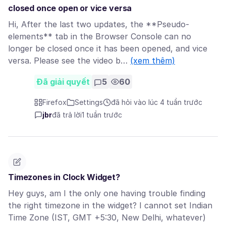
closed once open or vice versa
Hi, After the last two updates, the **Pseudo-
elements** tab in the Browser Console can no
longer be closed once it has been opened, and vice
versa. Please see the video b…
(xem thêm)
Đã giải quyết
5
60
Firefox
Settings
đã hỏi vào lúc 4 tuần trước
jbr
đã trả lời
1 tuần trước
Timezones in Clock Widget?
Hey guys, am I the only one having trouble finding
the right timezone in the widget? I cannot set Indian
Time Zone (IST, GMT +5:30, New Delhi, whatever)