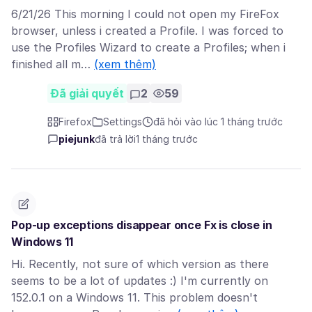
6/21/26 This morning I could not open my FireFox
browser, unless i created a Profile. I was forced to
use the Profiles Wizard to create a Profiles; when i
finished all m…
(xem thêm)
Đã giải quyết
2
59
Firefox
Settings
đã hỏi vào lúc 1 tháng trước
piejunk
đã trả lời
1 tháng trước
Pop-up exceptions disappear once Fx is close in
Windows 11
Hi. Recently, not sure of which version as there
seems to be a lot of updates :) I'm currently on
152.0.1 on a Windows 11. This problem doesn't