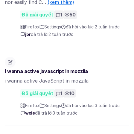
nor easily find C…
(xem thêm)
Đã giải quyết
1
50
Firefox
Settings
đã hỏi vào lúc 2 tuần trước
jbr
đã trả lời
2 tuần trước
i wanna active javascript in mozzila
i wanna active JavaScript in mozzila
Đã giải quyết
1
10
Firefox
Settings
đã hỏi vào lúc 3 tuần trước
wxie
đã trả lời
3 tuần trước