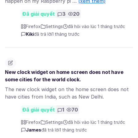
happen on my Raspberry pi …
(xem thêm)
Đã giải quyết
3
20
Firefox
Settings
đã hỏi vào lúc 1 tháng trước
Kiki
đã trả lời
1 tháng trước
New clock widget on home screen does not have
some cities for the world clock.
The new clock widget on the home screen does not
have cities from India, such as New Delhi.
Đã giải quyết
1
70
Firefox
Settings
đã hỏi vào lúc 1 tháng trước
James
đã trả lời
1 tháng trước