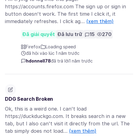
https://accounts.firefox.com The sign up or sign in
button doesn't work. The first time I click it, it
immediately refreshes. I click ag…
(xem thêm)
Đã giải quyết
Đã lưu trữ
15
270
Firefox
Loading speed
đã hỏi vào lúc 1 năm trước
hdonnell78
đã trả lời
1 năm trước
DDG Search Broken
Ok, this is a weird one. I can't load
https://duckduckgo.com. It breaks search in a new
tab, but I also can't visit it directly from the url. The
tab simply does not load…
(xem thêm)