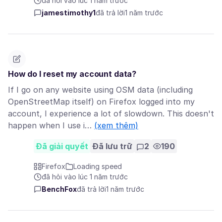
đã hỏi vào lúc 1 năm trước
jamestimothy1
đã trả lời
1 năm trước
How do I reset my account data?
If I go on any website using OSM data (including
OpenStreetMap itself) on Firefox logged into my
account, I experience a lot of slowdown. This doesn't
happen when I use i…
(xem thêm)
Đã giải quyết
Đã lưu trữ
2
190
Firefox
Loading speed
đã hỏi vào lúc 1 năm trước
BenchFox
đã trả lời
1 năm trước