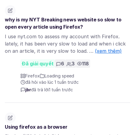
why is my NYT Breaking news website so slow to
open every article using Firefox?
I use nyt.com to assess my account with Firefox.
lately, it has been very slow to load and when i click
on an article, it is very slow to load. …
(xem thêm)
Đã giải quyết
6
3
118
Firefox
Loading speed
đã hỏi vào lúc 1 tuần trước
jbr
đã trả lời
1 tuần trước
Using firefox as a browser