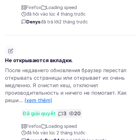
Firefox
Loading speed
đã hỏi vào lúc 4 tháng trước
Denys
đã trả lời
2 tháng trước
Не открываются вкладки.
После недавнего обновления браузер перестал
открывать сстраницы или открывает их очень
медленно. Я очистил кеш, отключил
производительность и ничего не помогает. Как
реши…
(xem thêm)
Đã giải quyết
3
20
Firefox
Loading speed
đã hỏi vào lúc 2 tháng trước