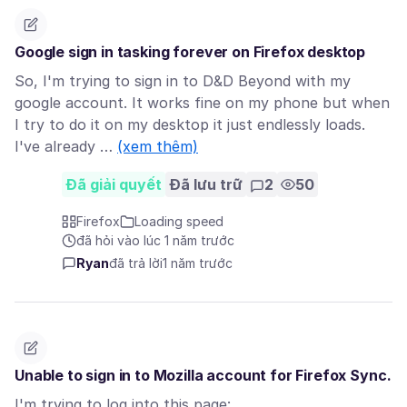
Google sign in tasking forever on Firefox desktop
So, I'm trying to sign in to D&D Beyond with my
google account. It works fine on my phone but when
I try to do it on my desktop it just endlessly loads.
I've already …
(xem thêm)
Đã giải quyết
Đã lưu trữ
2
50
Firefox
Loading speed
đã hỏi vào lúc 1 năm trước
Ryan
đã trả lời
1 năm trước
Unable to sign in to Mozilla account for Firefox Sync.
I'm trying to log into this page: