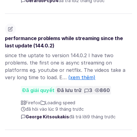
GerardoPcp04
đã trả lời
2 tháng trước
performance problems while streaming since the
last update (144.0.2)
since the uptate to version 144.0.2 I have two
problems. the first one is async streaming on
platforms eg. youtube or netflix. The videos take a
very long time to load. E…
(xem thêm)
Đã giải quyết
Đã lưu trữ
3
860
Firefox
Loading speed
đã hỏi vào lúc 9 tháng trước
George Kitsoukakis
đã trả lời
9 tháng trước