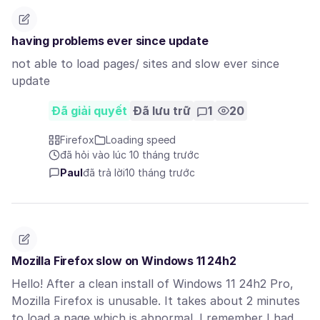
having problems ever since update
not able to load pages/ sites and slow ever since
update
Đã giải quyết
Đã lưu trữ
1
20
Firefox
Loading speed
đã hỏi vào lúc 10 tháng trước
Paul
đã trả lời
10 tháng trước
Mozilla Firefox slow on Windows 11 24h2
Hello! After a clean install of Windows 11 24h2 Pro,
Mozilla Firefox is unusable. It takes about 2 minutes
to load a page which is abnormal. I remember I had