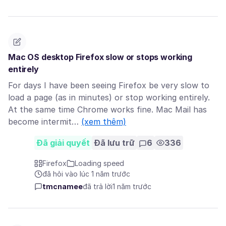
Mac OS desktop Firefox slow or stops working
entirely
For days I have been seeing Firefox be very slow to
load a page (as in minutes) or stop working entirely.
At the same time Chrome works fine. Mac Mail has
become intermit…
(xem thêm)
Đã giải quyết
Đã lưu trữ
6
336
Firefox
Loading speed
đã hỏi vào lúc 1 năm trước
tmcnamee
đã trả lời
1 năm trước