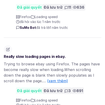
Đã giải quyết
Đã lưu trữ
11
636
Firefox
Loading speed
đã hỏi vào lúc 1 năm trước
SuMo Bot
đã trả lời
1 năm trước
Really slow loading pages in ebay.
Trying to browse ebay using Firefox. The pages have
become really slow when loading.When scrolling
down the page is blank then slowly populates as I
scroll down the page.…
(xem thêm)
Đã giải quyết
Đã lưu trữ
3
891
Firefox
Loading speed