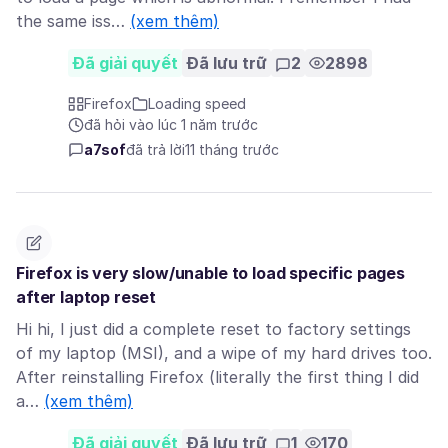
the same iss…
(xem thêm)
Đã giải quyết
Đã lưu trữ
2
2898
Firefox
Loading speed
đã hỏi vào lúc 1 năm trước
a7sof
đã trả lời
11 tháng trước
Firefox is very slow/unable to load specific pages
after laptop reset
Hi hi, I just did a complete reset to factory settings
of my laptop (MSI), and a wipe of my hard drives too.
After reinstalling Firefox (literally the first thing I did
a…
(xem thêm)
Đã giải quyết
Đã lưu trữ
1
170