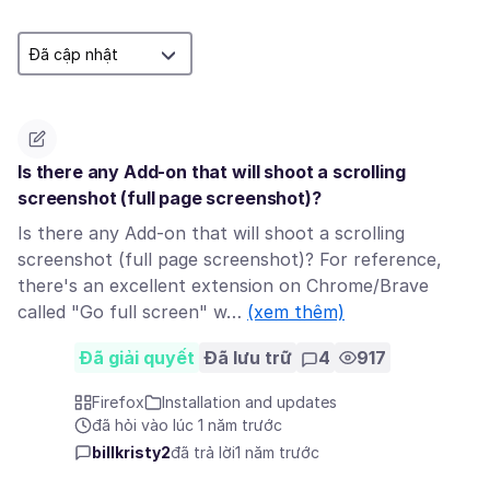
Is there any Add-on that will shoot a scrolling
screenshot (full page screenshot)?
Is there any Add-on that will shoot a scrolling
screenshot (full page screenshot)? For reference,
there's an excellent extension on Chrome/Brave
called "Go full screen" w…
(xem thêm)
Đã giải quyết
Đã lưu trữ
4
917
Firefox
Installation and updates
đã hỏi vào lúc 1 năm trước
billkristy2
đã trả lời
1 năm trước