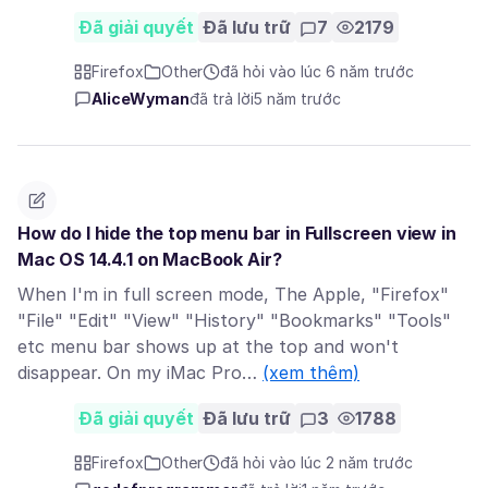
Đã giải quyết
Đã lưu trữ
7
2179
Firefox
Other
đã hỏi vào lúc 6 năm trước
AliceWyman
đã trả lời
5 năm trước
How do I hide the top menu bar in Fullscreen view in
Mac OS 14.4.1 on MacBook Air?
When I'm in full screen mode, The Apple, "Firefox"
"File" "Edit" "View" "History" "Bookmarks" "Tools"
etc menu bar shows up at the top and won't
disappear. On my iMac Pro…
(xem thêm)
Đã giải quyết
Đã lưu trữ
3
1788
Firefox
Other
đã hỏi vào lúc 2 năm trước