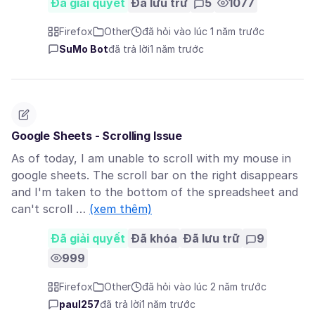
Đã giải quyết
Đã lưu trữ
5
1077
Firefox
Other
đã hỏi vào lúc 1 năm trước
SuMo Bot
đã trả lời
1 năm trước
Google Sheets - Scrolling Issue
As of today, I am unable to scroll with my mouse in
google sheets. The scroll bar on the right disappears
and I'm taken to the bottom of the spreadsheet and
can't scroll …
(xem thêm)
Đã giải quyết
Đã khóa
Đã lưu trữ
9
999
Firefox
Other
đã hỏi vào lúc 2 năm trước
paul257
đã trả lời
1 năm trước