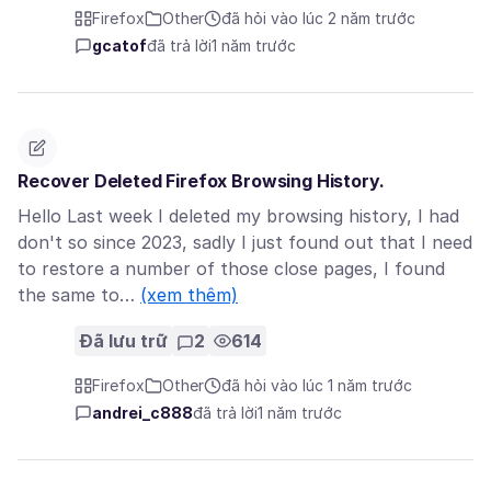
Firefox
Other
đã hỏi vào lúc 2 năm trước
gcatof
đã trả lời
1 năm trước
Recover Deleted Firefox Browsing History.
Hello Last week I deleted my browsing history, I had
don't so since 2023, sadly I just found out that I need
to restore a number of those close pages, I found
the same to…
(xem thêm)
Đã lưu trữ
2
614
Firefox
Other
đã hỏi vào lúc 1 năm trước
andrei_c888
đã trả lời
1 năm trước