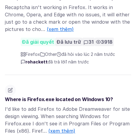
Recaptcha isn't working in Firefox. It works in
Chrome, Opera, and Edge with no issues, it will either
just go to a check mark or open the window with the
pictures to cho…
(xem thêm)
Đã giải quyết
Đã lưu trữ
31
3918
Firefox
Other
đã hỏi vào lúc 2 năm trước
rohackett
đã trả lời
1 năm trước
Where is Firefox.exe located on WIndows 10?
I'd like to add Firefox to Adobe Dreamweaver for site
design viewing. When searching Windows for
Firefox.exe I don't see it in Program Files or Program
Files (x86). Firef…
(xem thêm)