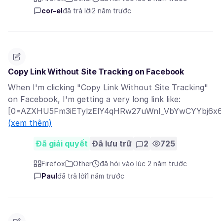
cor-el
đã trả lời
2 năm trước
Copy Link Without Site Tracking on Facebook
When I'm clicking "Copy Link Without Site Tracking"
on Facebook, I'm getting a very long link like:
[0=AZXHU5Fm3iETylzElY4qHRw27uWnI_VbYwCYYbj6x6B
(xem thêm)
Đã giải quyết
Đã lưu trữ
2
725
Firefox
Other
đã hỏi vào lúc 2 năm trước
Paul
đã trả lời
1 năm trước