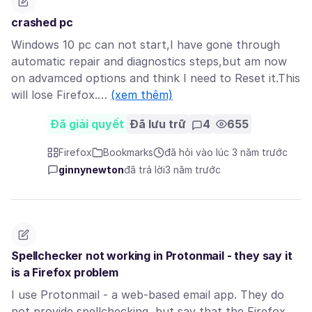
crashed pc
Windows 10 pc can not start,I have gone through
automatic repair and diagnostics steps,but am now
on advamced options and think I need to Reset it.This
will lose Firefox.…
(xem thêm)
Đã giải quyết
Đã lưu trữ
4
655
Firefox
Bookmarks
đã hỏi vào lúc 3 năm trước
ginnynewton
đã trả lời
3 năm trước
Spellchecker not working in Protonmail - they say it
is a Firefox problem
I use Protonmail - a web-based email app. They do
not provide spellchecking, but say that the Firefox