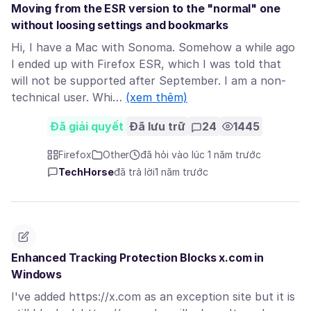
Moving from the ESR version to the "normal" one
without loosing settings and bookmarks
Hi, I have a Mac with Sonoma. Somehow a while ago
I ended up with Firefox ESR, which I was told that
will not be supported after September. I am a non-
technical user. Whi…
(xem thêm)
Đã giải quyết
Đã lưu trữ
24
1445
Firefox
Other
đã hỏi vào lúc 1 năm trước
TechHorse
đã trả lời
1 năm trước
Enhanced Tracking Protection Blocks x.com in
Windows
I've added https://x.com as an exception site but it is