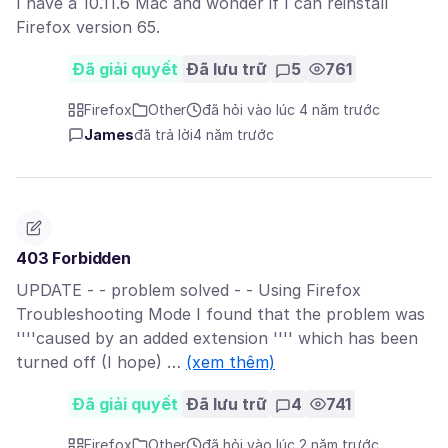
I have a 10.11.6 Mac and wonder if I can reinstall
Firefox version 65.
Đã giải quyết
Đã lưu trữ
5
761
Firefox
Other
đã hỏi vào lúc 4 năm trước
James
đã trả lời
4 năm trước
403 Forbidden
UPDATE - - problem solved - - Using Firefox
Troubleshooting Mode I found that the problem was
''''caused by an added extension '''' which has been
turned off (I hope) …
(xem thêm)
Đã giải quyết
Đã lưu trữ
4
741
Firefox
Other
đã hỏi vào lúc 2 năm trước