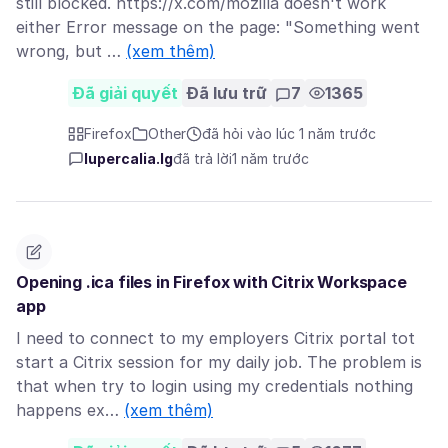
still blocked. https://x.com/mozilla doesn't work
either Error message on the page: "Something went
wrong, but …
(xem thêm)
Đã giải quyết
Đã lưu trữ
7
1365
Firefox
Other
đã hỏi vào lúc 1 năm trước
lupercalia.lg
đã trả lời
1 năm trước
Opening .ica files in Firefox with Citrix Workspace
app
I need to connect to my employers Citrix portal tot
start a Citrix session for my daily job. The problem is
that when try to login using my credentials nothing
happens ex…
(xem thêm)