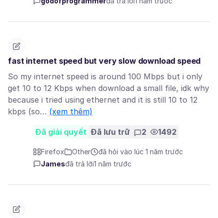
godofprogrammer
đã trả lời
1 năm trước
fast internet speed but very slow download speed
So my internet speed is around 100 Mbps but i only
get 10 to 12 Kbps when download a small file, idk why
because i tried using ethernet and it is still 10 to 12
kbps (so…
(xem thêm)
Đã giải quyết
Đã lưu trữ
2
1492
Firefox
Other
đã hỏi vào lúc 1 năm trước
James
đã trả lời
1 năm trước