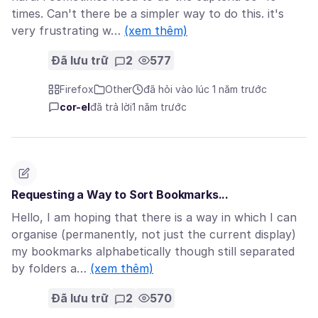
times. Can't there be a simpler way to do this. it's
very frustrating w…
(xem thêm)
Đã lưu trữ
2
577
Firefox
Other
đã hỏi vào lúc 1 năm trước
cor-el
đã trả lời
1 năm trước
Requesting a Way to Sort Bookmarks...
Hello, I am hoping that there is a way in which I can
organise (permanently, not just the current display)
my bookmarks alphabetically though still separated
by folders a…
(xem thêm)
Đã lưu trữ
2
570