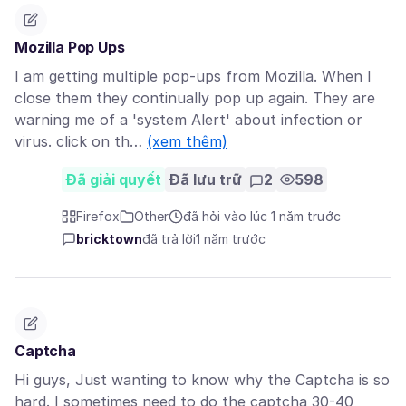
Mozilla Pop Ups
I am getting multiple pop-ups from Mozilla. When I
close them they continually pop up again. They are
warning me of a 'system Alert' about infection or
virus. click on th…
(xem thêm)
Đã giải quyết
Đã lưu trữ
2
598
Firefox
Other
đã hỏi vào lúc 1 năm trước
bricktown
đã trả lời
1 năm trước
Captcha
Hi guys, Just wanting to know why the Captcha is so
hard. I sometimes need to do the captcha 30-40