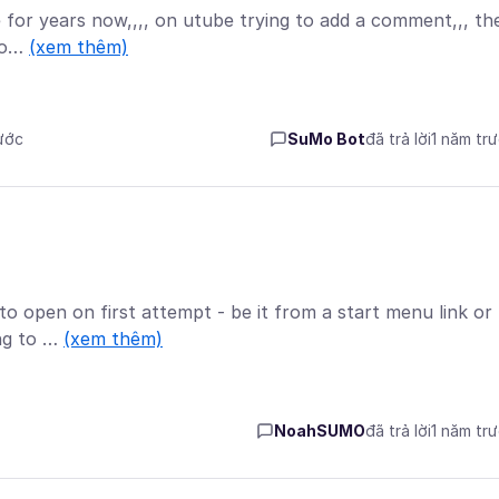
de for years now,,,, on utube trying to add a comment,,, th
 po…
(xem thêm)
rước
SuMo Bot
đã trả lời
1 năm tr
s to open on first attempt - be it from a start menu link or
ing to …
(xem thêm)
NoahSUMO
đã trả lời
1 năm tr