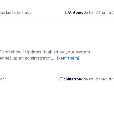
vào lúc 1 năm trước
Antonio
đã trả lời
1 năm tr
UT somehow "Updates disabled by your system
ver set up an administrator.…
(xem thêm)
ước
phillstroud
đã trả lời
1 năm tr