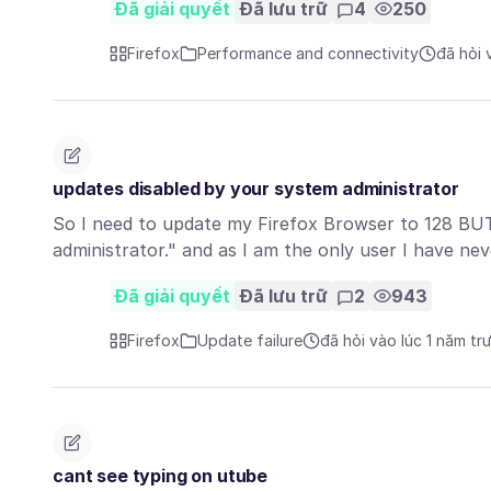
Đã giải quyết
Đã lưu trữ
4
250
Firefox
Performance and connectivity
đã hỏi 
updates disabled by your system administrator
So I need to update my Firefox Browser to 128 B
administrator." and as I am the only user I have ne
Đã giải quyết
Đã lưu trữ
2
943
Firefox
Update failure
đã hỏi vào lúc 1 năm tr
cant see typing on utube