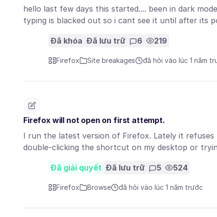
hello last few days this started.... been in dark mo
typing is blacked out so i cant see it until after its
Đã khóa
Đã lưu trữ
6
219
Firefox
Site breakages
đã hỏi vào lúc 1 năm t
Firefox will not open on first attempt.
I run the latest version of Firefox. Lately it refuse
double-clicking the shortcut on my desktop or try
Đã giải quyết
Đã lưu trữ
5
524
Firefox
Browse
đã hỏi vào lúc 1 năm trước