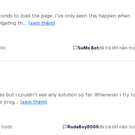
conds to load the page. I've only seen this happen when
avigating th…
(xem thêm)
ước
SuMo Bot
đã trả lời
1 năm tr
s but i couldn't see any solution so far. Whenever i try t
the prog…
(xem thêm)
m trước
RudeBoy8066
đã trả lời
1 năm tr