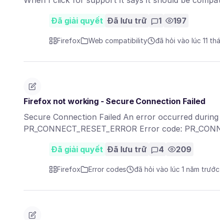
When I click for support it says it should be comp
Đã giải quyết
Đã lưu trữ
1
197
Firefox
Web compatibility
đã hỏi vào lúc 11 th
Firefox not working - Secure Connection Failed
Secure Connection Failed An error occurred during 
PR_CONNECT_RESET_ERROR Error code: PR_CONNE
Đã giải quyết
Đã lưu trữ
4
209
Firefox
Error codes
đã hỏi vào lúc 1 năm trước