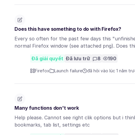
Does this have something to do with Firefox?
Every so often for the past few days this "unfini
normal Firefox window (see attached png). Does t
Đã giải quyết
Đã lưu trữ
8
190
Firefox
Launch failure
đã hỏi vào lúc 1 năm tr
Many functions don't work
Help please. Cannot see right clik options but i thi
bookmarks, tab list, settings etc