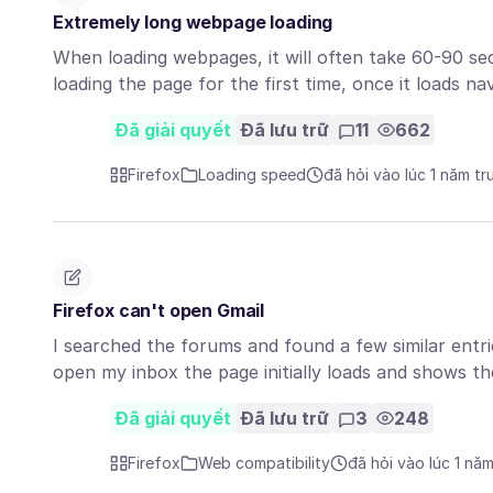
Extremely long webpage loading
When loading webpages, it will often take 60-90 se
loading the page for the first time, once it loads n
Đã giải quyết
Đã lưu trữ
11
662
Firefox
Loading speed
đã hỏi vào lúc 1 năm tr
Firefox can't open Gmail
I searched the forums and found a few similar entrie
open my inbox the page initially loads and shows 
Đã giải quyết
Đã lưu trữ
3
248
Firefox
Web compatibility
đã hỏi vào lúc 1 nă