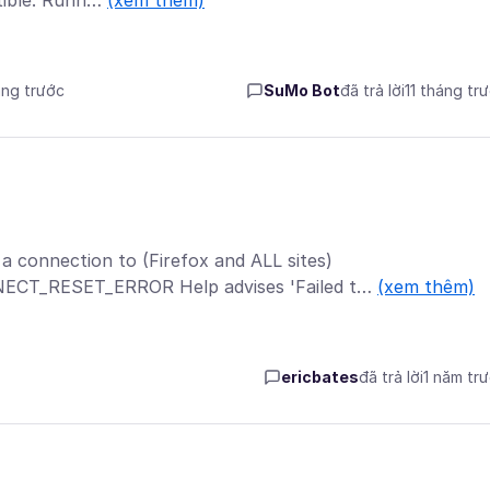
atible. Runn…
(xem thêm)
áng trước
SuMo Bot
đã trả lời
11 tháng tr
a connection to (Firefox and ALL sites)
CT_RESET_ERROR Help advises 'Failed t…
(xem thêm)
ericbates
đã trả lời
1 năm tr