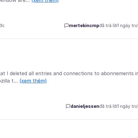
t window are…
(xem thêm)
ước
mertekincmp
đã trả lời
1 ngày tr
hat I deleted all entries and connections to abonnements i
ozilla t…
(xem thêm)
danieljessen
đã trả lời
1 ngày tr