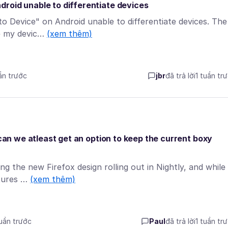
roid unable to differentiate devices
 Device" on Android unable to differentiate devices. The
ge my devic…
(xem thêm)
uần trước
jbr
đã trả lời
1 tuần tr
 can we atleast get an option to keep the current boxy
ng the new Firefox design rolling out in Nightly, and while 
atures …
(xem thêm)
tuần trước
Paul
đã trả lời
1 tuần tr