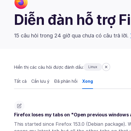
Diễn đàn hỗ trợ F
15 câu hỏi trong 24 giờ qua chưa có câu trả lời.
Hiển thị các câu hỏi được đánh dấu:
Linux
Tất cả
Cần lưu ý
Đã phản hồi
Xong
Firefox loses my tabs on "Open previous windows 
This started since Firefox 153.0 (Debian package). W