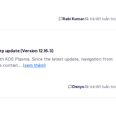
Rabi Kumar
đã trả lời
1 tuần tr
rp update (Version 12.16.3)
with KDE Plasma. Since the latest update, navigation from
the contain…
(xem thêm)
Denys
đã trả lời
1 tuần tr