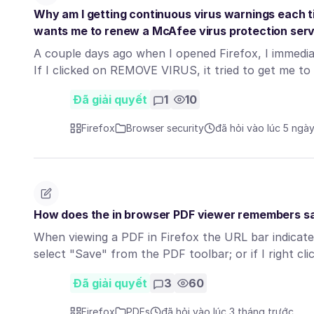
Why am I getting continuous virus warnings each tim
wants me to renew a McAfee virus protection serv
A couple days ago when I opened Firefox, I immedia
If I clicked on REMOVE VIRUS, it tried to get me t
Đã giải quyết
1
10
Firefox
Browser security
đã hỏi vào lúc 5 ngà
How does the in browser PDF viewer remembers sa
When viewing a PDF in Firefox the URL bar indicates
select "Save" from the PDF toolbar; or if I right cl
Đã giải quyết
3
60
Firefox
PDFs
đã hỏi vào lúc 3 tháng trước