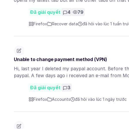
opens my latest tab but all the other tabs on tha
Đã giải quyết
4
79
Firefox
Recover data
đã hỏi vào lúc 1 tuần tr
Unable to change payment method (VPN)
Hi, last year I deleted my paypal account. Before t
paypal. A few days ago i received an e-mail from M
Đã giải quyết
3
Firefox
Accounts
đã hỏi vào lúc 1 ngày trước