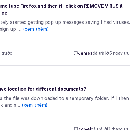
e I use Firefox and then if I click on REMOVE VIRUS it
ice.
tely started getting pop up messages saying I had viruses.
o sign up …
(xem thêm)
y trước
James
đã trả lời
5 ngày tr
ve location for different documents?
 the file was downloaded to a temporary folder. If I then
ick and s…
(xem thêm)
cor-el
đã trả lời
3 tháng tr