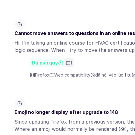
Cannot move answers to questions in an online tes
Hi. I'm taking an online course for HVAC certificat
logic sequence. When I try to move the answers 
Đã giải quyết
1
Firefox
Web compatibility
đã hỏi vào lúc 1 tuầ
Emoji no longer display after upgrade to 148
Since updating Firefox from a previous version, th
Where an emoji would normally be rendered (👁), 