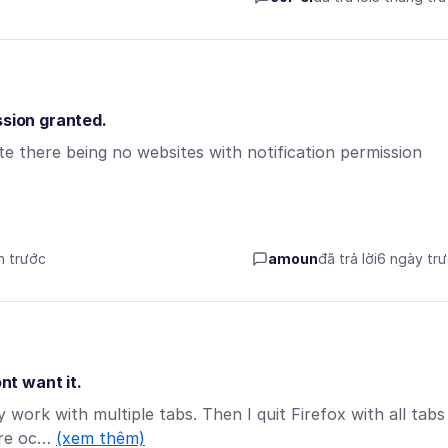
ssion granted.
e there being no websites with notification permission
ần trước
amoun
đã trả lời
6 ngày tr
nt want it.
 work with multiple tabs. Then I quit Firefox with all tabs
are oc…
(xem thêm)