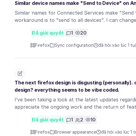
Similar device names make "Send to Device" on And
Similar names for Connected Services make "Send to
workaround is to "send to all devices". I can chan
Đã giải quyết
1
20
Firefox
Sync configuration
đã hỏi vào lúc 1 t
The next firefox design is disgusting (personally).
design? everything seems to be vibe coded.
I’ve been taking a look at the latest updates regardi
appreciate the ongoing work and the return of fe
Đã giải quyết
1
2
10
Firefox
Browser appearance
đã hỏi vào lúc 1 