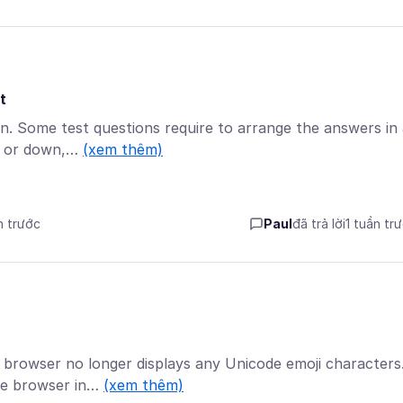
t
ion. Some test questions require to arrange the answers in
up or down,…
(xem thêm)
n trước
Paul
đã trả lời
1 tuần tr
e browser no longer displays any Unicode emoji characters
the browser in…
(xem thêm)