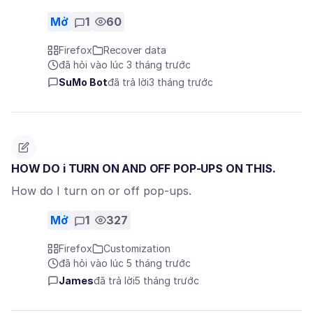
Mở
1
60
Firefox
Recover data
đã hỏi vào lúc 3 tháng trước
SuMo Bot
đã trả lời
3 tháng trước
HOW DO i TURN ON AND OFF POP-UPS ON THIS.
How do I turn on or off pop-ups.
Mở
1
327
Firefox
Customization
đã hỏi vào lúc 5 tháng trước
James
đã trả lời
5 tháng trước