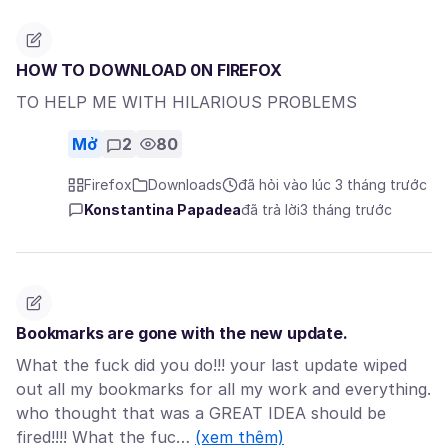
HOW TO DOWNLOAD 0N FIREFOX
TO HELP ME WITH HILARIOUS PROBLEMS
Mở
2
80
Firefox
Downloads
đã hỏi vào lúc 3 tháng trước
Konstantina Papadea
đã trả lời
3 tháng trước
Bookmarks are gone with the new update.
What the fuck did you do!!! your last update wiped
out all my bookmarks for all my work and everything.
who thought that was a GREAT IDEA should be
fired!!!! What the fuc…
(xem thêm)