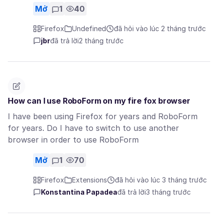
Mở
1
40
Firefox
Undefined
đã hỏi vào lúc 2 tháng trước
jbr
đã trả lời
2 tháng trước
How can I use RoboForm on my fire fox browser
I have been using Firefox for years and RoboForm
for years. Do I have to switch to use another
browser in order to use RoboForm
Mở
1
70
Firefox
Extensions
đã hỏi vào lúc 3 tháng trước
Konstantina Papadea
đã trả lời
3 tháng trước