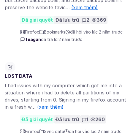
but JSON backup does, and JSON backup doesn't
preserve the website favic…
(xem thêm)
Đã giải quyết
Đã lưu trữ
2
369
Firefox
Bookmarks
đã hỏi vào lúc 2 năm trước
Teagan
đã trả lời
2 năm trước
LOST DATA
I had issues with my computer which got me into a
situation where i had to delete all partitions of my
drives, starting from 0. Signing in my firefox account
in a fresh w…
(xem thêm)
Đã giải quyết
Đã lưu trữ
1
260
Firefox
Sync data
đã hỏi vào lúc 2 năm trước