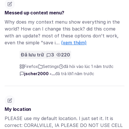
Messed up context menu?
Why does my context menu show everything in the
world? How can I change this back? did this come
with an update? most of these options don't work,
even the simple "save i…
(xem thêm)
Đã lưu trữ
3
220
Firefox
Settings
đã hỏi vào lúc 1 năm trước
jscher2000 -...
đã trả lời
1 năm trước
My location
PLEASE use my default location. I just set it. It is
correct: CORALVILLE, IA PLEASE DO NOT USE CELL