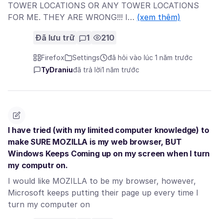
TOWER LOCATIONS OR ANY TOWER LOCATIONS
FOR ME. THEY ARE WRONG!!! I…
(xem thêm)
Đã lưu trữ
1
210
Firefox
Settings
đã hỏi vào lúc 1 năm trước
TyDraniu
đã trả lời
1 năm trước
I have tried (with my limited computer knowledge) to
make SURE MOZILLA is my web browser, BUT
Windows Keeps Coming up on my screen when I turn
my computr on.
I would like MOZILLA to be my browser, however,
Microsoft keeps putting their page up every time I
turn my computer on