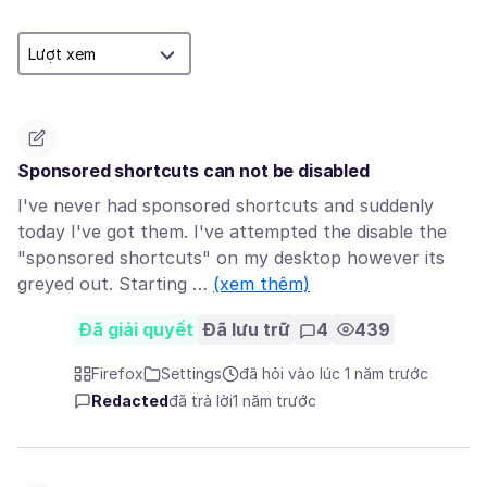
Sponsored shortcuts can not be disabled
I've never had sponsored shortcuts and suddenly
today I've got them. I've attempted the disable the
"sponsored shortcuts" on my desktop however its
greyed out. Starting …
(xem thêm)
Đã giải quyết
Đã lưu trữ
4
439
Firefox
Settings
đã hỏi vào lúc 1 năm trước
Redacted
đã trả lời
1 năm trước