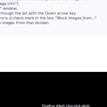
age Info").
" window.
 though the list with the Down arrow key.
here is a check-mark in the box "
Block Images from...
"
 images from that domain.
Firefox dành cho nhà phát