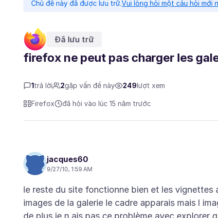
Chủ đề này đã được lưu trữ.
Vui lòng hỏi một câu hỏi mới 
Đã lưu trữ
firefox ne peut pas charger les gal
1
trả lời
2
gặp vấn đề này
249
lượt xem
Firefox
đã hỏi vào lúc 15 năm trước
jacques60
9/27/10, 1:59 AM
le reste du site fonctionne bien et les vignettes 
images de la galerie le cadre apparais mais l im