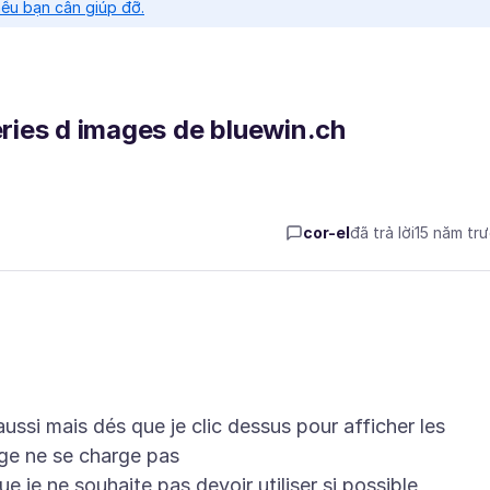
nếu bạn cần giúp đỡ.
eries d images de bluewin.ch
cor-el
đã trả lời
15 năm tr
aussi mais dés que je clic dessus pour afficher les
age ne se charge pas