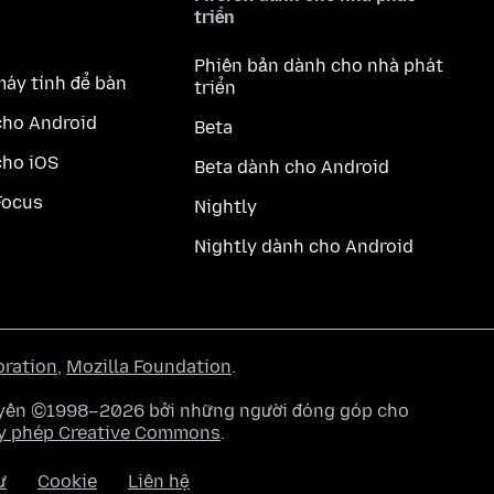
triển
Phiên bản dành cho nhà phát
máy tính để bàn
triển
cho Android
Beta
cho iOS
Beta dành cho Android
Focus
Nightly
Nightly dành cho Android
oration
,
Mozilla Foundation
.
quyền ©1998–2026 bởi những người đóng góp cho
y phép Creative Commons
.
ư
Cookie
Liên hệ