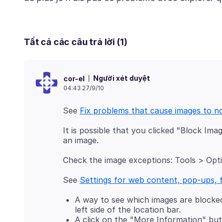
Tất cả các câu trả lời (1)
Người xét duyệt
cor-el
04:43 27/9/10
See
Fix problems that cause images to n
It is possible that you clicked "Block Ima
Check the image exceptions: Tools > Opt
See
Settings for web content, pop-ups, 
A way to see which images are blocked 
left side of the location bar.
A click on the "More Information" but