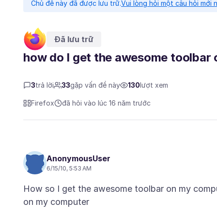
Chủ đề này đã được lưu trữ.
Vui lòng hỏi một câu hỏi mới 
Đã lưu trữ
how do I get the awesome toolbar
3
trả lời
33
gặp vấn đề này
130
lượt xem
Firefox
đã hỏi vào lúc 16 năm trước
AnonymousUser
6/15/10, 5:53 AM
How so I get the awesome toolbar on my compute