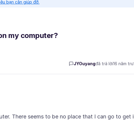
nếu bạn cần giúp đỡ.
 on my computer?
JYOuyang
đã trả lời
16 năm tr
r. There seems to be no place that I can go to get i