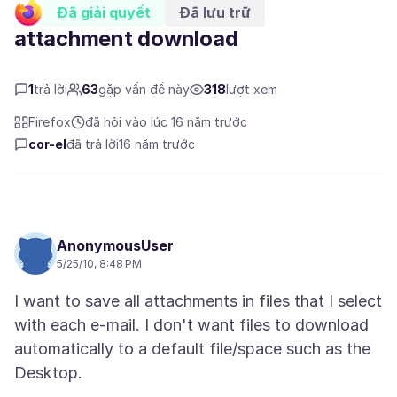
Đã giải quyết
Đã lưu trữ
attachment download
1
trả lời
63
gặp vấn đề này
318
lượt xem
Firefox
đã hỏi vào lúc 16 năm trước
cor-el
đã trả lời
16 năm trước
AnonymousUser
5/25/10, 8:48 PM
I want to save all attachments in files that I select
with each e-mail. I don't want files to download
automatically to a default file/space such as the