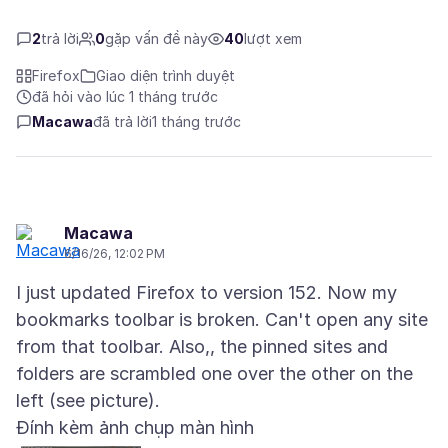
2
trả lời
0
gặp vấn đề này
40
lượt xem
Firefox
Giao diện trình duyệt
đã hỏi vào lúc 1 tháng trước
Macawa
đã trả lời
1 tháng trước
Macawa
6/16/26, 12:02 PM
I just updated Firefox to version 152. Now my
bookmarks toolbar is broken. Can't open any site
from that toolbar. Also,, the pinned sites and
folders are scrambled one over the other on the
Đính kèm ảnh chụp màn hình