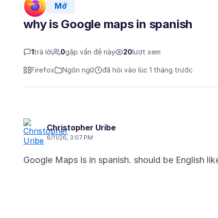
Mở
why is Google maps in spanish
1
trả lời
0
gặp vấn đề này
20
lượt xem
Firefox
Ngôn ngữ
đã hỏi vào lúc 1 tháng trước
Christopher Uribe
6/11/26, 3:07 PM