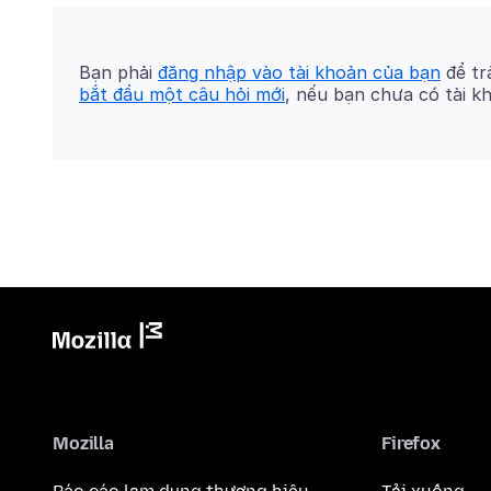
Bạn phải
đăng nhập vào tài khoản của bạn
để trả
bắt đầu một câu hỏi mới
, nếu bạn chưa có tài k
Mozilla
Firefox