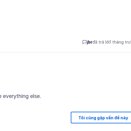
jbr
đã trả lời
1 tháng tr
Tôi cũng gặp vấn đề này