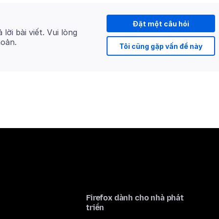
Đặt một câu hỏi
 lời bài viết. Vui lòng
hoản.
Tôi cũng gặp vấn đề này
Firefox dành cho nhà phát
triển