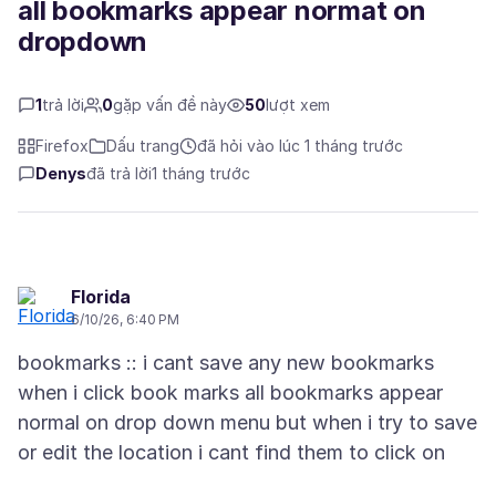
all bookmarks appear normat on
dropdown
1
trả lời
0
gặp vấn đề này
50
lượt xem
Firefox
Dấu trang
đã hỏi vào lúc 1 tháng trước
Denys
đã trả lời
1 tháng trước
Florida
6/10/26, 6:40 PM
bookmarks :: i cant save any new bookmarks
when i click book marks all bookmarks appear
normal on drop down menu but when i try to save