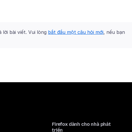
 lời bài viết. Vui lòng
bắt đầu một câu hỏi mới
, nếu bạn
Firefox dành cho nhà phát
triển