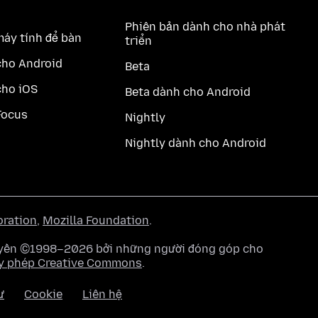
Phiên bản dành cho nhà phát
máy tính để bàn
triển
cho Android
Beta
cho iOS
Beta dành cho Android
Focus
Nightly
Nightly dành cho Android
oration
,
Mozilla Foundation
.
quyền ©1998–2026 bởi những người đóng góp cho
y phép Creative Commons
.
ư
Cookie
Liên hệ