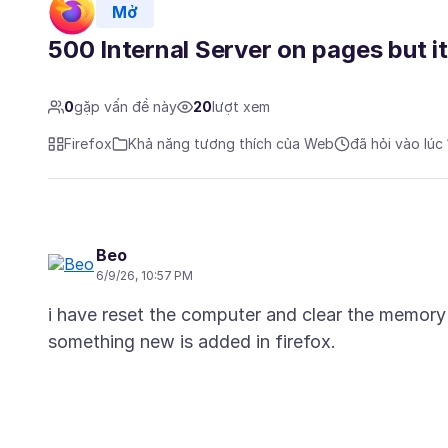
Mở
500 Internal Server on pages but i
0
gặp vấn đề này
20
lượt xem
Firefox
Khả năng tương thích của Web
đã hỏi vào lúc
Beo
6/9/26, 10:57 PM
i have reset the computer and clear the memory