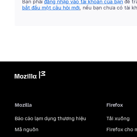
Bạn phải
đăng nhập vào tài khoản của bạn
để trả
bắt đầu một câu hỏi mới
, nếu bạn chưa có tài k
Mozilla
Firefox
Báo cáo lạm dụng thương hiệu
Tải xuống
Mã nguồn
Firefox cho 