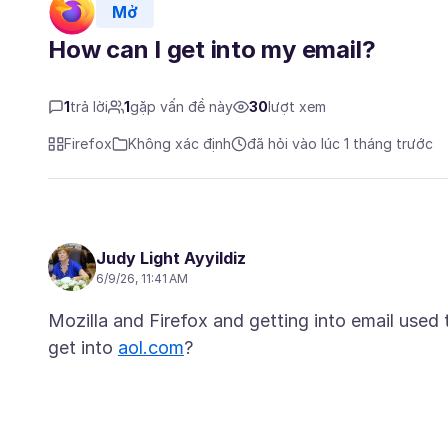
Mở
How can I get into my email?
1
trả lời
1
gặp vấn đề này
30
lượt xem
Firefox
Không xác định
đã hỏi vào lúc 1 tháng trước
Judy Light Ayyildiz
6/9/26, 11:41 AM
Mozilla and Firefox and getting into email used 
get into
aol.com