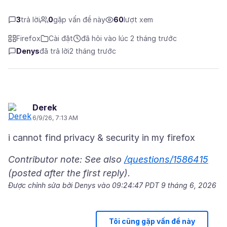
3
trả lời
0
gặp vấn đề này
60
lượt xem
Firefox
Cài đặt
đã hỏi vào lúc 2 tháng trước
Denys
đã trả lời
2 tháng trước
Derek
6/9/26, 7:13 AM
Contributor note: See also
/questions/1586415
(posted after the first reply).
Được chỉnh sửa bởi Denys vào
09:24:47 PDT 9 tháng 6, 2026
Tôi cũng gặp vấn đề này