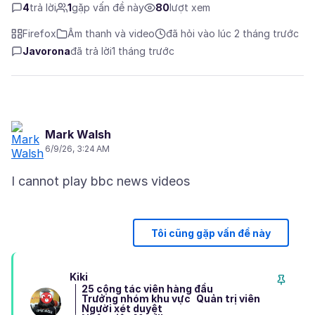
4
trả lời
1
gặp vấn đề này
80
lượt xem
Firefox
Âm thanh và video
đã hỏi vào lúc 2 tháng trước
Javorona
đã trả lời
1 tháng trước
Mark Walsh
6/9/26, 3:24 AM
Tôi cũng gặp vấn đề này
Kiki
25 cộng tác viên hàng đầu
Trưởng nhóm khu vực
Quản trị viên
Người xét duyệt