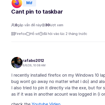
Mở
Cant pin to taskbar
0
gặp vấn đề này
30
lượt xem
Firefox
Hồ sơ
đã hỏi vào lúc 2 tháng trước
rafabo2012
6/6/26, 10:08 AM
I recently installed firefox on my Windows 10 lapt
bug wont go away no matter what i do) and als
I also tried to pin it directly via the exe, but f
check the
Youtube Video