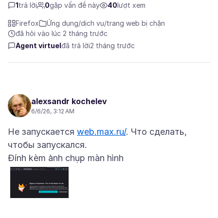
1
trả lời
0
gặp vấn đề này
40
lượt xem
Firefox
Ứng dụng/dịch vụ/trang web bị chặn
đã hỏi vào lúc 2 tháng trước
Agent virtuel
đã trả lời
2 tháng trước
alexsandr kochelev
6/6/26, 3:12 AM
Не запускается
web.max.ru/
. Что сделать,
Đính kèm ảnh chụp màn hình