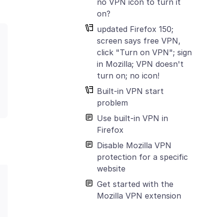
no VPN icon to turn it
on?
updated Firefox 150;
screen says free VPN,
click "Turn on VPN"; sign
in Mozilla; VPN doesn't
turn on; no icon!
Built-in VPN start
problem
Use built-in VPN in
Firefox
Disable Mozilla VPN
protection for a specific
website
Get started with the
Mozilla VPN extension