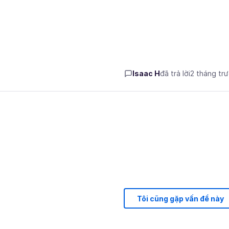
Isaac H
đã trả lời
2 tháng tr
Tôi cũng gặp vấn đề này