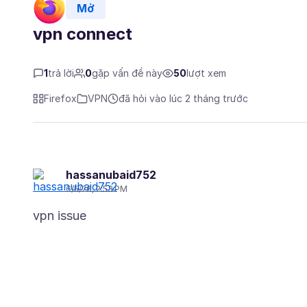
Mở
vpn connect
1
trả lời
0
gặp vấn đề này
50
lượt xem
Firefox
VPN
đã hỏi vào lúc 2 tháng trước
hassanubaid752
6/5/26, 2:53 PM