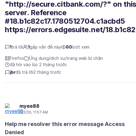
"http://secure.citbank.com/?" on thi
server. Reference
#18.b1c82c17.1780512704.c1acbd5
https://errors.edgesuite.net/18.b1c
1
trả lời
1
gặp vấn đề này
60
lượt xem
Firefox
Ứng dụng/dịch vụ/trang web bị chặn
đã hỏi vào lúc 2 tháng trước
jbr
đã trả lời
2 tháng trước
myee88
6/3/26, 11:57 AM
Help me resolver this error message Access