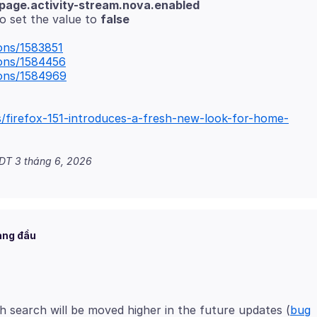
age.activity-stream.nova.enabled
o set the value to
false
ions/1583851
ions/1584456
ions/1584969
ns/firefox-151-introduces-a-fresh-new-look-for-home-
DT 3 tháng 6, 2026
àng đầu
h search will be moved higher in the future updates (
bug