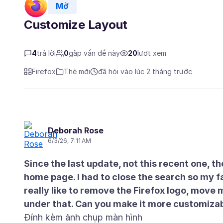
Mở
Customize Layout
4
trả lời
0
gặp vấn đề này
20
lượt xem
Firefox
Thẻ mới
đã hỏi vào lúc 2 tháng trước
Deborah Rose
6/3/26, 7:11 AM
Since the last update, not this recent one, t
home page. I had to close the search so my fa
really like to remove the Firefox logo, move 
under that. Can you make it more customiza
Đính kèm ảnh chụp màn hình