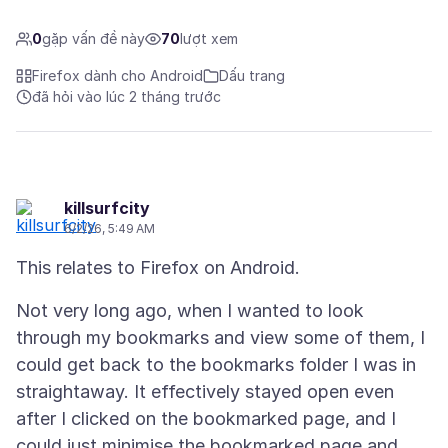
0
gặp vấn đề này
70
lượt xem
Firefox dành cho Android
Dấu trang
đã hỏi vào lúc 2 tháng trước
killsurfcity
6/2/26, 5:49 AM
Not very long ago, when I wanted to look
through my bookmarks and view some of them, I
could get back to the bookmarks folder I was in
straightaway. It effectively stayed open even
after I clicked on the bookmarked page, and I
could just minimise the bookmarked page and