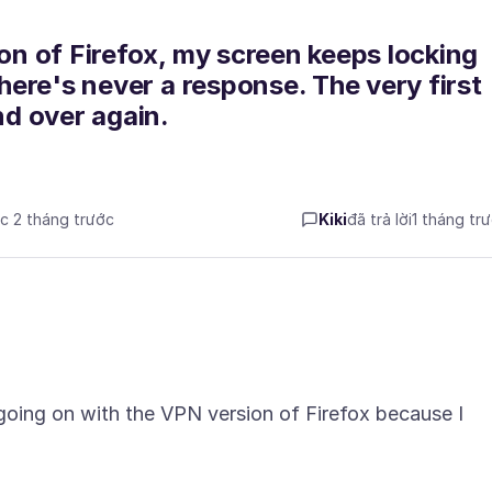
ion of Firefox, my screen keeps locking
there's never a response. The very first
nd over again.
úc 2 tháng trước
Kiki
đã trả lời
1 tháng tr
 going on with the VPN version of Firefox because I