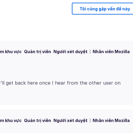
Tôi cũng gặp vấn đề này
m khu vực
Quản trị viên
Người xét duyệt
Nhân viên Mozilla
 I'll get back here once I hear from the other user on
m khu vực
Quản trị viên
Người xét duyệt
Nhân viên Mozilla