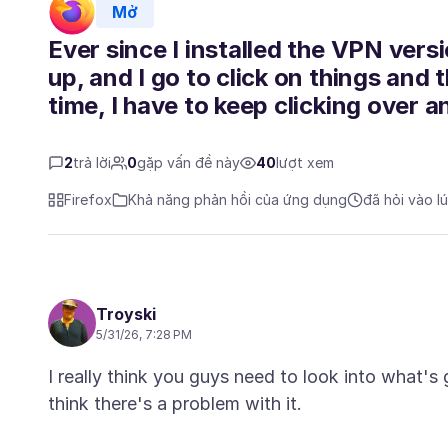
Mở
Ever since I installed the VPN vers
up, and I go to click on things and 
time, I have to keep clicking over a
2
trả lời
0
gặp vấn đề này
40
lượt xem
Firefox
Khả năng phản hồi của ứng dụng
đã hỏi vào l
Troyski
5/31/26, 7:28 PM
I really think you guys need to look into what's