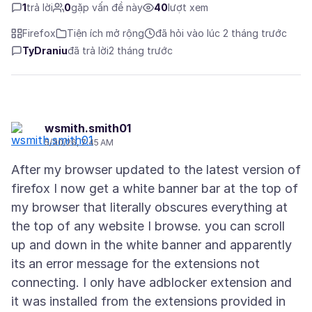
1
trả lời
0
gặp vấn đề này
40
lượt xem
Firefox
Tiện ích mở rộng
đã hỏi vào lúc 2 tháng trước
TyDraniu
đã trả lời
2 tháng trước
wsmith.smith01
5/30/26, 7:45 AM
After my browser updated to the latest version of
firefox I now get a white banner bar at the top of
my browser that literally obscures everything at
the top of any website I browse. you can scroll
up and down in the white banner and apparently
its an error message for the extensions not
connecting. I only have adblocker extension and
it was installed from the extensions provided in