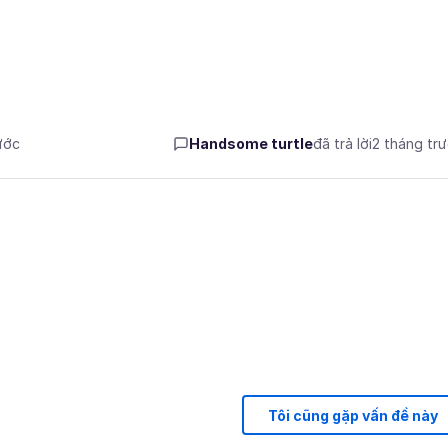
ước
Handsome turtle
đã trả lời
2 tháng tr
Tôi cũng gặp vấn đề này