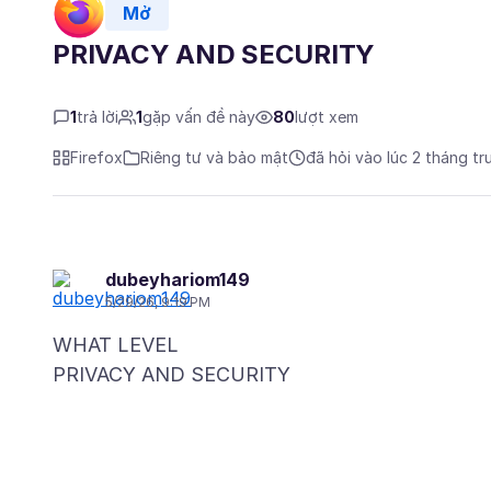
Mở
PRIVACY AND SECURITY
1
trả lời
1
gặp vấn đề này
80
lượt xem
Firefox
Riêng tư và bảo mật
đã hỏi vào lúc 2 tháng tr
dubeyhariom149
5/29/26, 9:19 PM
WHAT LEVEL