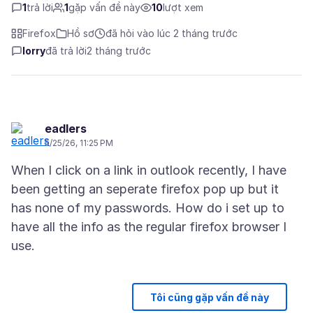
1
trả lời
1
gặp vấn đề này
10
lượt xem
Firefox
Hồ sơ
đã hỏi vào lúc 2 tháng trước
lorry
đã trả lời
2 tháng trước
eadlers
5/25/26, 11:25 PM
When I click on a link in outlook recently, I have
been getting an seperate firefox pop up but it
has none of my passwords. How do i set up to
have all the info as the regular firefox browser I
Tôi cũng gặp vấn đề này