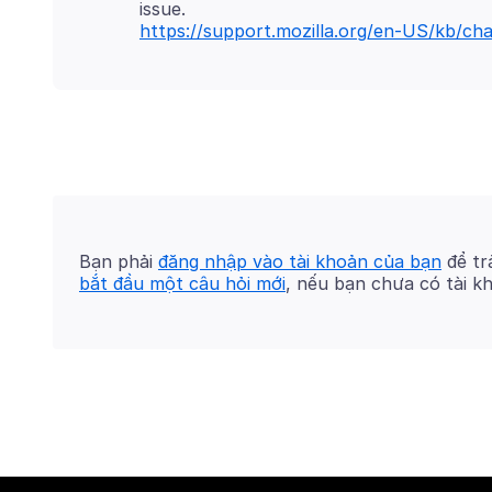
https://support.mozilla.org/en-US/kb/cha
Bạn phải
đăng nhập vào tài khoản của bạn
để trả
bắt đầu một câu hỏi mới
, nếu bạn chưa có tài k