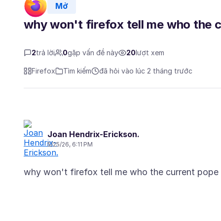
Mở
why won't firefox tell me who the 
2
trả lời
0
gặp vấn đề này
20
lượt xem
Firefox
Tìm kiếm
đã hỏi vào lúc 2 tháng trước
Joan Hendrix-Erickson.
5/25/26, 6:11 PM