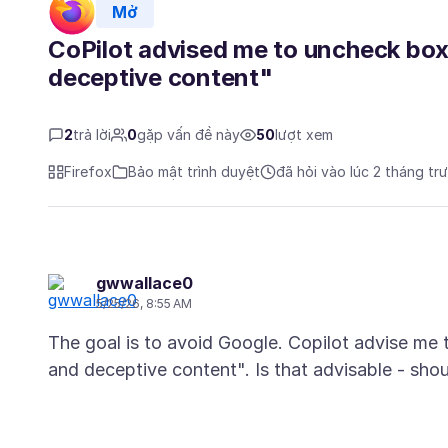
Mở
CoPilot advised me to uncheck bo
deceptive content"
2
trả lời
0
gặp vấn đề này
50
lượt xem
Firefox
Bảo mật trình duyệt
đã hỏi vào lúc 2 tháng tr
gwwallace0
5/25/26, 8:55 AM
The goal is to avoid Google. Copilot advise me
and deceptive content". Is that advisable - sho