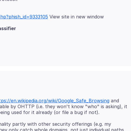
php?phish_id=9333105
assifier
tps://en.wikipedia.org/wiki/Google_Safe_Browsing
and
lable by OHTTP (i.e. they won't know "who" is asking), it
ality partly with other security offerings (e.g. my
they only catch whole domains, not just individual paths