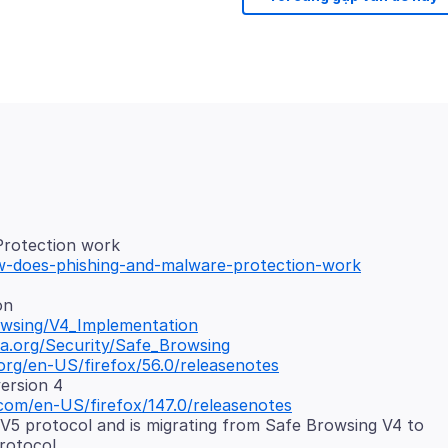
ow-does-phishing-and-malware-protection-work
rowsing/V4_Implementation
lla.org/Security/Safe_Browsing
org/en-US/firefox/56.0/releasenotes
ersion 4
.com/en-US/firefox/147.0/releasenotes
V5 protocol and is migrating from Safe Browsing V4 to