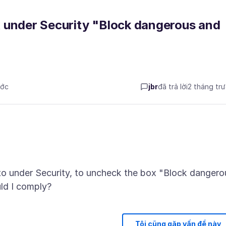
x under Security "Block dangerous and
ước
jbr
đã trả lời
2 tháng tr
 to under Security, to uncheck the box "Block dangero
uld I comply?
Tôi cũng gặp vấn đề này