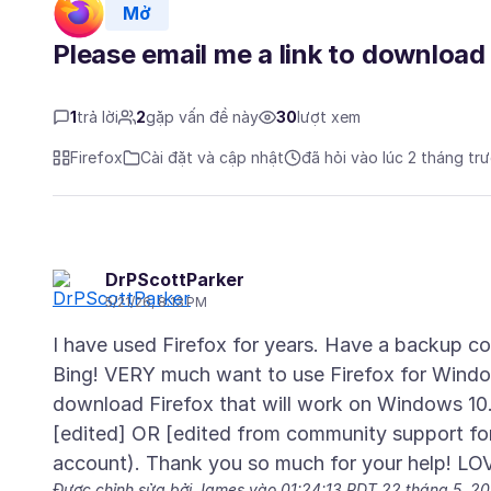
Mở
Please email me a link to download
1
trả lời
2
gặp vấn đề này
30
lượt xem
Firefox
Cài đặt và cập nhật
đã hỏi vào lúc 2 tháng tr
DrPScottParker
5/21/26, 8:13 PM
I have used Firefox for years. Have a backup co
Bing! VERY much want to use Firefox for Windows
download Firefox that will work on Windows 10. 
[edited] OR [edited from community support for
Được chỉnh sửa bởi James vào
01:24:13 PDT 22 tháng 5, 2