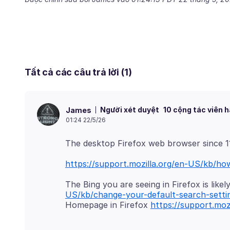
Tất cả các câu trả lời (1)
Người xét duyệt
10 cộng tác viên 
James
01:24 22/5/26
https://support.mozilla.org/en-US/kb/how
The Bing you are seeing in Firefox is like
US/kb/change-your-default-search-settin
Homepage in Firefox
https://support.mo