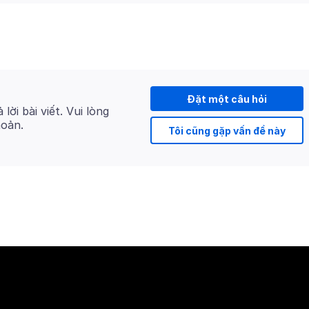
Đặt một câu hỏi
 lời bài viết. Vui lòng
hoản.
Tôi cũng gặp vấn đề này